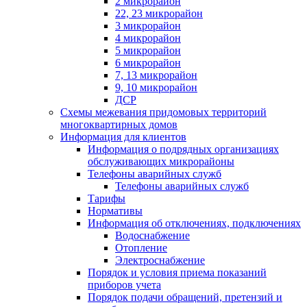
2 микрорайон
22, 23 микрорайон
3 микрорайон
4 микрорайон
5 микрорайон
6 микрорайон
7, 13 микрорайон
9, 10 микрорайон
ДСР
Схемы межевания придомовых территорий
многоквартирных домов
Информация для клиентов
Информация о подрядных организациях
обслуживающих микрорайоны
Телефоны аварийных служб
Телефоны аварийных служб
Тарифы
Нормативы
Информация об отключениях, подключениях
Водоснабжение
Отопление
Электроснабжение
Порядок и условия приема показаний
приборов учета
Порядок подачи обращений, претензий и