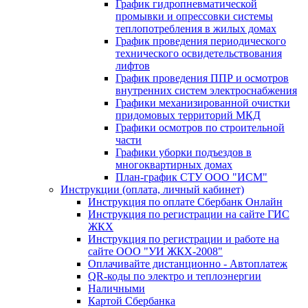
График гидропневматической
промывки и опрессовки системы
теплопотребления в жилых домах
График проведения периодического
технического освидетельствования
лифтов
График проведения ППР и осмотров
внутренних систем электроснабжения
Графики механизированной очистки
придомовых территорий МКД
Графики осмотров по строительной
части
Графики уборки подъездов в
многоквартирных домах
План-график СТУ ООО "ИСМ"
Инструкции (оплата, личный кабинет)
Инструкция по оплате Сбербанк Онлайн
Инструкция по регистрации на сайте ГИС
ЖКХ
Инструкция по регистрации и работе на
сайте ООО "УИ ЖКХ-2008"
Оплачивайте дистанционно - Автоплатеж
QR-коды по электро и теплоэнергии
Наличными
Картой Сбербанка