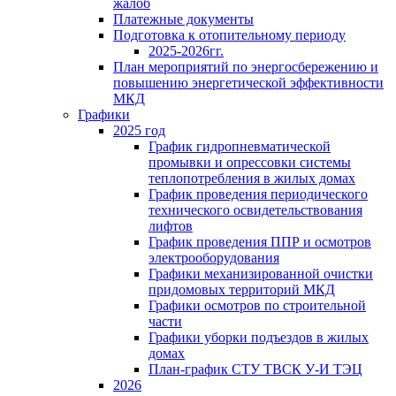
жалоб
Платежные документы
Подготовка к отопительному периоду
2025-2026гг.
План мероприятий по энергосбережению и
повышению энергетической эффективности
МКД
Графики
2025 год
График гидропневматической
промывки и опрессовки системы
теплопотребления в жилых домах
График проведения периодического
технического освидетельствования
лифтов
График проведения ППР и осмотров
электрооборудования
Графики механизированной очистки
придомовых территорий МКД
Графики осмотров по строительной
части
Графики уборки подъездов в жилых
домах
План-график СТУ ТВСК У-И ТЭЦ
2026