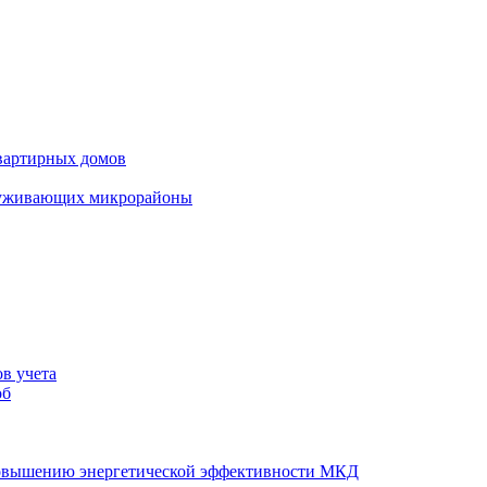
вартирных домов
луживающих микрорайоны
в учета
об
повышению энергетической эффективности МКД