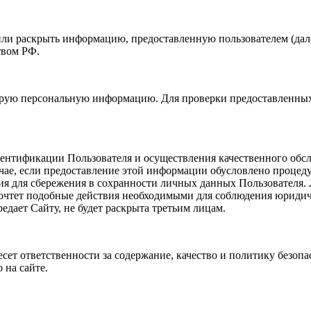
ь или раскрыть информацию, предоставленную пользователем (да
твом РФ.
орую персональную информацию. Для проверки предоставленных д
ентификации Пользователя и осуществления качественного обс
чае, если предоставление этой информации обусловлено процеду
лия для сбережения в сохранности личных данных Пользователя.
очтет подобные действия необходимыми для соблюдения юридиче
едает Сайту, не будет раскрыта третьим лицам.
есет ответственности за содержание, качество и политику безоп
 на сайте.