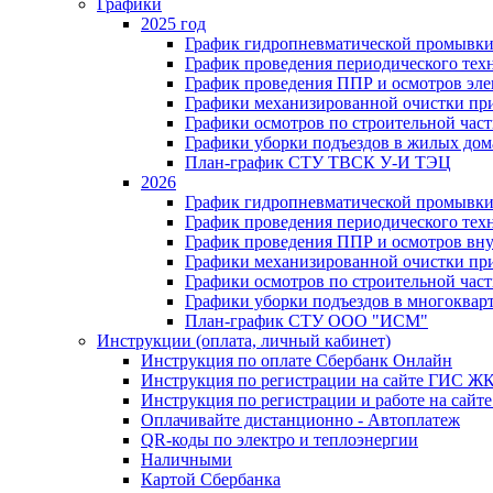
Графики
2025 год
График гидропневматической промывки
График проведения периодического тех
График проведения ППР и осмотров эле
Графики механизированной очистки п
Графики осмотров по строительной час
Графики уборки подъездов в жилых дом
План-график СТУ ТВСК У-И ТЭЦ
2026
График гидропневматической промывки
График проведения периодического тех
График проведения ППР и осмотров вну
Графики механизированной очистки п
Графики осмотров по строительной час
Графики уборки подъездов в многоквар
План-график СТУ ООО "ИСМ"
Инструкции (оплата, личный кабинет)
Инструкция по оплате Сбербанк Онлайн
Инструкция по регистрации на сайте ГИС Ж
Инструкция по регистрации и работе на са
Оплачивайте дистанционно - Автоплатеж
QR-коды по электро и теплоэнергии
Наличными
Картой Сбербанка