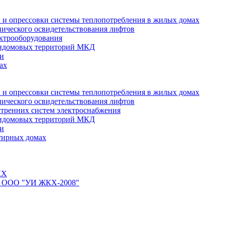
 и опрессовки системы теплопотребления в жилых домах
нического освидетельствования лифтов
ктрооборудования
ридомовых территорий МКД
ти
ах
 и опрессовки системы теплопотребления в жилых домах
нического освидетельствования лифтов
тренних систем электроснабжения
ридомовых территорий МКД
ти
тирных домах
КХ
йте ООО "УИ ЖКХ-2008"