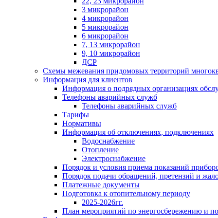
22, 23 микрорайон
3 микрорайон
4 микрорайон
5 микрорайон
6 микрорайон
7, 13 микрорайон
9, 10 микрорайон
ДСР
Схемы межевания придомовых территорий многок
Информация для клиентов
Информация о подрядных организациях обс
Телефоны аварийных служб
Телефоны аварийных служб
Тарифы
Нормативы
Информация об отключениях, подключениях
Водоснабжение
Отопление
Электроснабжение
Порядок и условия приема показаний приборо
Порядок подачи обращений, претензий и жал
Платежные документы
Подготовка к отопительному периоду
2025-2026гг.
План мероприятий по энергосбережению и 