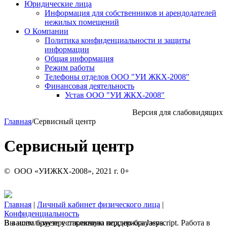
Юридические лица
Информация для собственников и арендодателей
нежилых помещений
О Компании
Политика конфиденциальности и защиты
информации
Общая информация
Режим работы
Телефоны отделов ООО "УИ ЖКХ-2008"
Финансовая деятельность
Устав ООО "УИ ЖКХ-2008"
Версия для слабовидящих
Главная
/
Сервисный центр
Сервисный центр
© ООО «УИЖКХ-2008», 2021 г. 0+
Главная
|
Личный кабинет физического лица
|
Конфиденциальность
В вашем браузере отключена поддержка Jasvscript. Работа в
Вы используете устаревшую версию браузера.