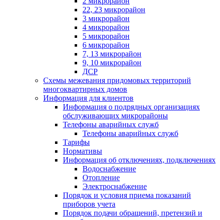
2 микрорайон
22, 23 микрорайон
3 микрорайон
4 микрорайон
5 микрорайон
6 микрорайон
7, 13 микрорайон
9, 10 микрорайон
ДСР
Схемы межевания придомовых территорий
многоквартирных домов
Информация для клиентов
Информация о подрядных организациях
обслуживающих микрорайоны
Телефоны аварийных служб
Телефоны аварийных служб
Тарифы
Нормативы
Информация об отключениях, подключениях
Водоснабжение
Отопление
Электроснабжение
Порядок и условия приема показаний
приборов учета
Порядок подачи обращений, претензий и