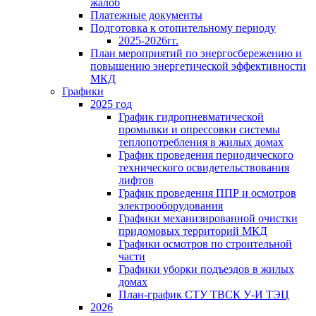
жалоб
Платежные документы
Подготовка к отопительному периоду
2025-2026гг.
План мероприятий по энергосбережению и
повышению энергетической эффективности
МКД
Графики
2025 год
График гидропневматической
промывки и опрессовки системы
теплопотребления в жилых домах
График проведения периодического
технического освидетельствования
лифтов
График проведения ППР и осмотров
электрооборудования
Графики механизированной очистки
придомовых территорий МКД
Графики осмотров по строительной
части
Графики уборки подъездов в жилых
домах
План-график СТУ ТВСК У-И ТЭЦ
2026