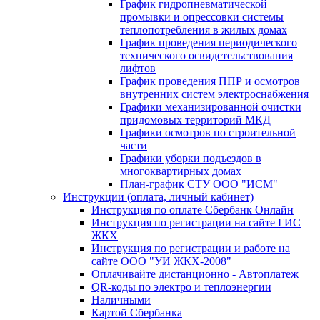
График гидропневматической
промывки и опрессовки системы
теплопотребления в жилых домах
График проведения периодического
технического освидетельствования
лифтов
График проведения ППР и осмотров
внутренних систем электроснабжения
Графики механизированной очистки
придомовых территорий МКД
Графики осмотров по строительной
части
Графики уборки подъездов в
многоквартирных домах
План-график СТУ ООО "ИСМ"
Инструкции (оплата, личный кабинет)
Инструкция по оплате Сбербанк Онлайн
Инструкция по регистрации на сайте ГИС
ЖКХ
Инструкция по регистрации и работе на
сайте ООО "УИ ЖКХ-2008"
Оплачивайте дистанционно - Автоплатеж
QR-коды по электро и теплоэнергии
Наличными
Картой Сбербанка