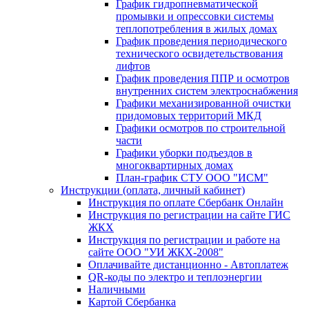
График гидропневматической
промывки и опрессовки системы
теплопотребления в жилых домах
График проведения периодического
технического освидетельствования
лифтов
График проведения ППР и осмотров
внутренних систем электроснабжения
Графики механизированной очистки
придомовых территорий МКД
Графики осмотров по строительной
части
Графики уборки подъездов в
многоквартирных домах
План-график СТУ ООО "ИСМ"
Инструкции (оплата, личный кабинет)
Инструкция по оплате Сбербанк Онлайн
Инструкция по регистрации на сайте ГИС
ЖКХ
Инструкция по регистрации и работе на
сайте ООО "УИ ЖКХ-2008"
Оплачивайте дистанционно - Автоплатеж
QR-коды по электро и теплоэнергии
Наличными
Картой Сбербанка