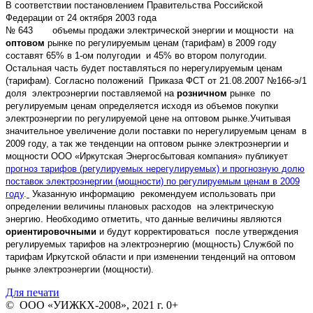
В соответствии постановлением Правительства Российской
Федерации от 24 октября 2003 года
№ 643
объемы продажи электрической энергии и мощности
на
оптовом
рынке по регулируемым ценам (тарифам) в 2009 году
составят 65% в 1-ом полугодии
и 45% во втором полугодии.
Остальная часть будет поставляться по нерегулируемым ценам
(тарифам).
Согласно положений
Приказа ФСТ от 21.08.2007 №166-э/1
доля
электроэнергии поставляемой на
розничном
рынке
по
регулируемым ценам определяется исходя из объемов покупки
электроэнергии по регулируемой цене на оптовом рынке.
Учитывая
значительное увеличение доли поставки по нерегулируемым ценам
в
2009 году, а так же тенденции на оптовом рынке электроэнергии и
мощности ООО «Иркутская Энергосбытовая компания» публикует
прогноз тарифов (регулируемых нерегулируемых) и прогнозную долю
поставок электроэнергии (мощности) по регулируемым ценам в 2009
году
.
Указанную информацию
рекомендуем использовать при
определении величины плановых расходов
на электрическую
энергию. Необходимо отметить, что данные величины являются
ориентировочными
и будут корректироваться
после утверждения
регулируемых тарифов на электроэнергию (мощность) Службой по
тарифам Иркутской области и при изменении тенденций на оптовом
рынке электроэнергии (мощности).
Для печати
© ООО «УИЖКХ-2008», 2021 г. 0+