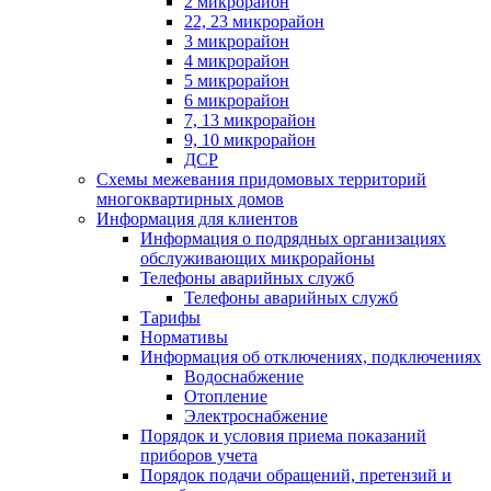
2 микрорайон
22, 23 микрорайон
3 микрорайон
4 микрорайон
5 микрорайон
6 микрорайон
7, 13 микрорайон
9, 10 микрорайон
ДСР
Схемы межевания придомовых территорий
многоквартирных домов
Информация для клиентов
Информация о подрядных организациях
обслуживающих микрорайоны
Телефоны аварийных служб
Телефоны аварийных служб
Тарифы
Нормативы
Информация об отключениях, подключениях
Водоснабжение
Отопление
Электроснабжение
Порядок и условия приема показаний
приборов учета
Порядок подачи обращений, претензий и