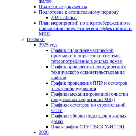
жалоб
Платежные документы
Подготовка к отопительному периоду
2025-2026гг.
План мероприятий по энергосбережению и
повышению энергетической эффективности
МКД
Графики
2025 год
График гидропневматической
промывки и опрессовки системы
теплопотребления в жилых домах
График проведения периодического
технического освидетельствования
лифтов
График проведения ППР и осмотров
электрооборудования
Графики механизированной очистки
придомовых территорий МКД
Графики осмотров по строительной
части
Графики уборки подъездов в жилых
домах
План-график СТУ ТВСК У-И ТЭЦ
2026