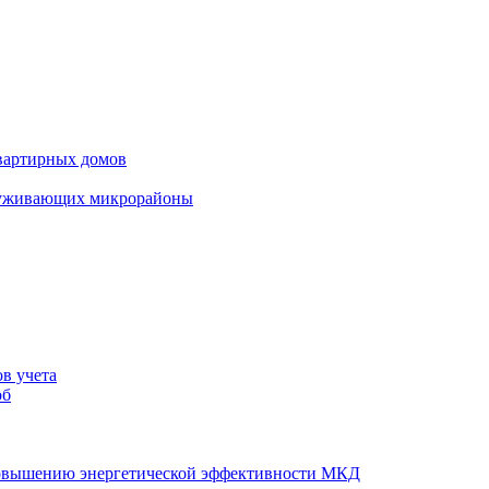
вартирных домов
луживающих микрорайоны
в учета
об
повышению энергетической эффективности МКД