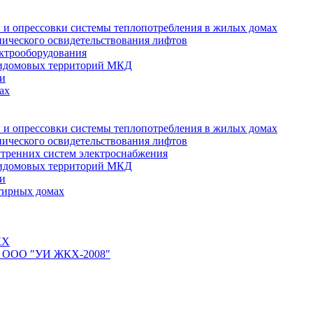
 и опрессовки системы теплопотребления в жилых домах
нического освидетельствования лифтов
ктрооборудования
ридомовых территорий МКД
ти
ах
 и опрессовки системы теплопотребления в жилых домах
нического освидетельствования лифтов
тренних систем электроснабжения
ридомовых территорий МКД
ти
тирных домах
КХ
йте ООО "УИ ЖКХ-2008"