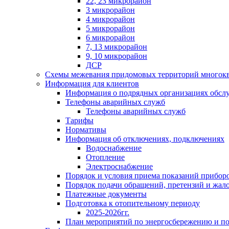
22, 23 микрорайон
3 микрорайон
4 микрорайон
5 микрорайон
6 микрорайон
7, 13 микрорайон
9, 10 микрорайон
ДСР
Схемы межевания придомовых территорий многок
Информация для клиентов
Информация о подрядных организациях обс
Телефоны аварийных служб
Телефоны аварийных служб
Тарифы
Нормативы
Информация об отключениях, подключениях
Водоснабжение
Отопление
Электроснабжение
Порядок и условия приема показаний приборо
Порядок подачи обращений, претензий и жал
Платежные документы
Подготовка к отопительному периоду
2025-2026гг.
План мероприятий по энергосбережению и 