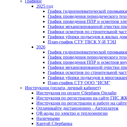
Графики
2025 год
График гидропневматической промывки
График проведения периодического тех
График проведения ППР и осмотров эле
Графики механизированной очистки п
Графики осмотров по строительной час
Графики уборки подъездов в жилых дом
План-график СТУ ТВСК У-И ТЭЦ
2026
График гидропневматической промывки
График проведения периодического тех
График проведения ППР и осмотров вну
Графики механизированной очистки п
Графики осмотров по строительной час
Графики уборки подъездов в многоквар
План-график СТУ ООО "ИСМ"
Инструкции (оплата, личный кабинет)
Инструкция по оплате Сбербанк Онлайн
Инструкция по регистрации на сайте ГИС Ж
Инструкция по регистрации и работе на са
Оплачивайте дистанционно - Автоплатеж
QR-коды по электро и теплоэнергии
Наличными
Картой Сбербанка