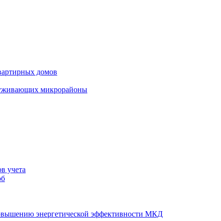
вартирных домов
луживающих микрорайоны
в учета
об
повышению энергетической эффективности МКД