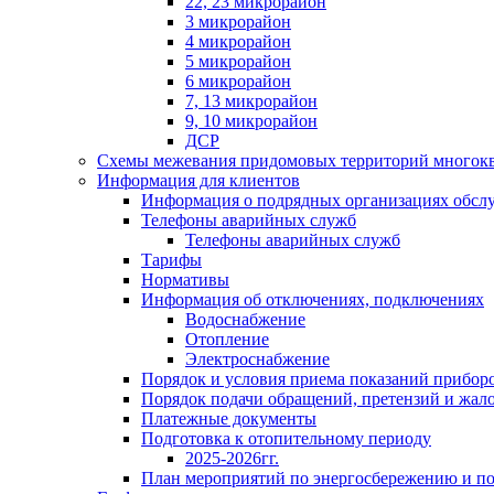
22, 23 микрорайон
3 микрорайон
4 микрорайон
5 микрорайон
6 микрорайон
7, 13 микрорайон
9, 10 микрорайон
ДСР
Схемы межевания придомовых территорий многок
Информация для клиентов
Информация о подрядных организациях обс
Телефоны аварийных служб
Телефоны аварийных служб
Тарифы
Нормативы
Информация об отключениях, подключениях
Водоснабжение
Отопление
Электроснабжение
Порядок и условия приема показаний приборо
Порядок подачи обращений, претензий и жал
Платежные документы
Подготовка к отопительному периоду
2025-2026гг.
План мероприятий по энергосбережению и 