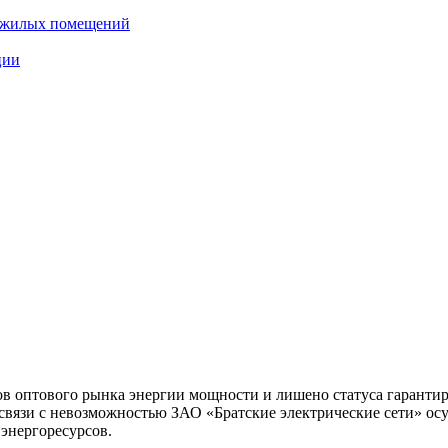
нежилых помещений
ции
тов оптового рынка энергии мощности и лишено статуса гарант
язи с невозможностью ЗАО «Братские электрические сети» осущ
энергоресурсов.