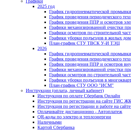
Графики
2025 год
График гидропневматической промывки
График проведения периодического тех
График проведения ППР и осмотров эле
Графики механизированной очистки п
Графики осмотров по строительной час
Графики уборки подъездов в жилых дом
План-график СТУ ТВСК У-И ТЭЦ
2026
График гидропневматической промывки
График проведения периодического тех
График проведения ППР и осмотров вну
Графики механизированной очистки п
Графики осмотров по строительной час
Графики уборки подъездов в многоквар
План-график СТУ ООО "ИСМ"
Инструкции (оплата, личный кабинет)
Инструкция по оплате Сбербанк Онлайн
Инструкция по регистрации на сайте ГИС Ж
Инструкция по регистрации и работе на са
Оплачивайте дистанционно - Автоплатеж
QR-коды по электро и теплоэнергии
Наличными
Картой Сбербанка