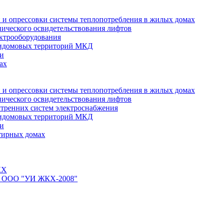
 и опрессовки системы теплопотребления в жилых домах
нического освидетельствования лифтов
ктрооборудования
ридомовых территорий МКД
ти
ах
 и опрессовки системы теплопотребления в жилых домах
нического освидетельствования лифтов
тренних систем электроснабжения
ридомовых территорий МКД
ти
тирных домах
КХ
йте ООО "УИ ЖКХ-2008"