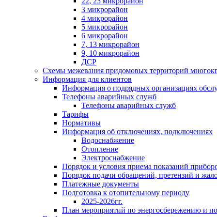
22, 23 микрорайон
3 микрорайон
4 микрорайон
5 микрорайон
6 микрорайон
7, 13 микрорайон
9, 10 микрорайон
ДСР
Схемы межевания придомовых территорий многок
Информация для клиентов
Информация о подрядных организациях обс
Телефоны аварийных служб
Телефоны аварийных служб
Тарифы
Нормативы
Информация об отключениях, подключениях
Водоснабжение
Отопление
Электроснабжение
Порядок и условия приема показаний приборо
Порядок подачи обращений, претензий и жал
Платежные документы
Подготовка к отопительному периоду
2025-2026гг.
План мероприятий по энергосбережению и 