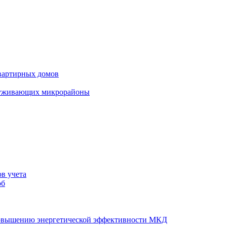
вартирных домов
луживающих микрорайоны
в учета
об
повышению энергетической эффективности МКД