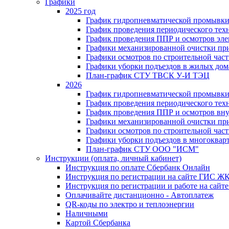
Графики
2025 год
График гидропневматической промывки
График проведения периодического тех
График проведения ППР и осмотров эле
Графики механизированной очистки п
Графики осмотров по строительной час
Графики уборки подъездов в жилых дом
План-график СТУ ТВСК У-И ТЭЦ
2026
График гидропневматической промывки
График проведения периодического тех
График проведения ППР и осмотров вну
Графики механизированной очистки п
Графики осмотров по строительной час
Графики уборки подъездов в многоквар
План-график СТУ ООО "ИСМ"
Инструкции (оплата, личный кабинет)
Инструкция по оплате Сбербанк Онлайн
Инструкция по регистрации на сайте ГИС Ж
Инструкция по регистрации и работе на са
Оплачивайте дистанционно - Автоплатеж
QR-коды по электро и теплоэнергии
Наличными
Картой Сбербанка