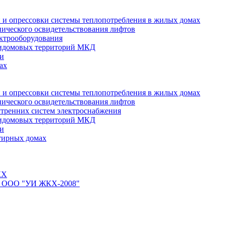
 и опрессовки системы теплопотребления в жилых домах
нического освидетельствования лифтов
ктрооборудования
ридомовых территорий МКД
ти
ах
 и опрессовки системы теплопотребления в жилых домах
нического освидетельствования лифтов
тренних систем электроснабжения
ридомовых территорий МКД
ти
тирных домах
КХ
йте ООО "УИ ЖКХ-2008"