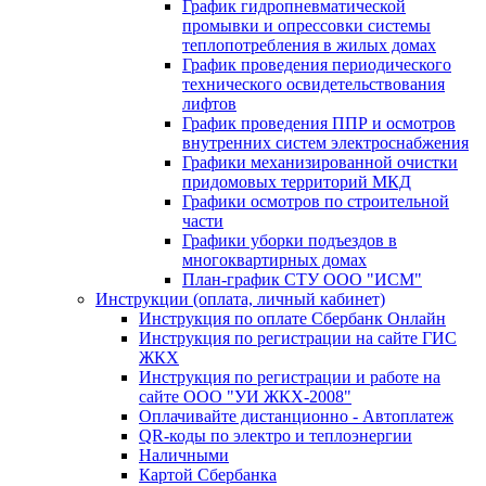
График гидропневматической
промывки и опрессовки системы
теплопотребления в жилых домах
График проведения периодического
технического освидетельствования
лифтов
График проведения ППР и осмотров
внутренних систем электроснабжения
Графики механизированной очистки
придомовых территорий МКД
Графики осмотров по строительной
части
Графики уборки подъездов в
многоквартирных домах
План-график СТУ ООО "ИСМ"
Инструкции (оплата, личный кабинет)
Инструкция по оплате Сбербанк Онлайн
Инструкция по регистрации на сайте ГИС
ЖКХ
Инструкция по регистрации и работе на
сайте ООО "УИ ЖКХ-2008"
Оплачивайте дистанционно - Автоплатеж
QR-коды по электро и теплоэнергии
Наличными
Картой Сбербанка