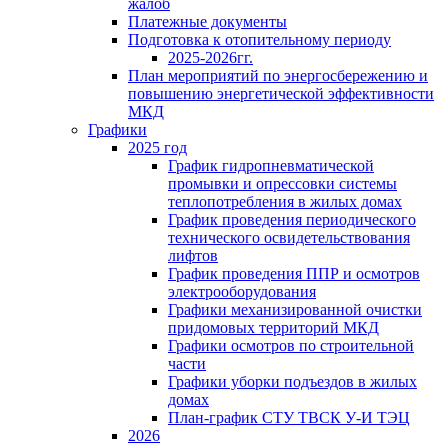
жалоб
Платежные документы
Подготовка к отопительному периоду
2025-2026гг.
План мероприятий по энергосбережению и
повышению энергетической эффективности
МКД
Графики
2025 год
График гидропневматической
промывки и опрессовки системы
теплопотребления в жилых домах
График проведения периодического
технического освидетельствования
лифтов
График проведения ППР и осмотров
электрооборудования
Графики механизированной очистки
придомовых территорий МКД
Графики осмотров по строительной
части
Графики уборки подъездов в жилых
домах
План-график СТУ ТВСК У-И ТЭЦ
2026