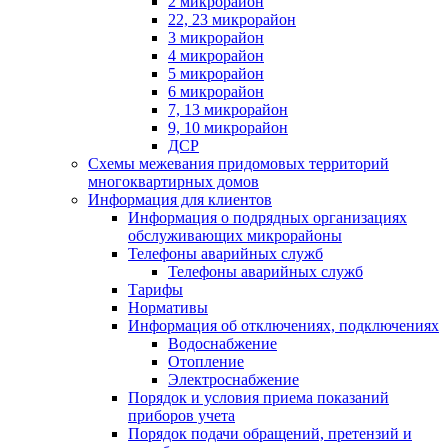
2 микрорайон
22, 23 микрорайон
3 микрорайон
4 микрорайон
5 микрорайон
6 микрорайон
7, 13 микрорайон
9, 10 микрорайон
ДСР
Схемы межевания придомовых территорий
многоквартирных домов
Информация для клиентов
Информация о подрядных организациях
обслуживающих микрорайоны
Телефоны аварийных служб
Телефоны аварийных служб
Тарифы
Нормативы
Информация об отключениях, подключениях
Водоснабжение
Отопление
Электроснабжение
Порядок и условия приема показаний
приборов учета
Порядок подачи обращений, претензий и