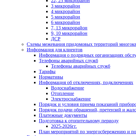
22, 23 микрорайон
3 микрорайон
4 микрорайон
5 микрорайон
6 микрорайон
7, 13 микрорайон
9, 10 микрорайон
ДСР
Схемы межевания придомовых территорий многок
Информация для клиентов
Информация о подрядных организациях обс
Телефоны аварийных служб
Телефоны аварийных служб
Тарифы
Нормативы
Информация об отключениях, подключениях
Водоснабжение
Отопление
Электроснабжение
Порядок и условия приема показаний приборо
Порядок подачи обращений, претензий и жал
Платежные документы
Подготовка к отопительному периоду
2025-2026гг.
План мероприятий по энергосбережению и 