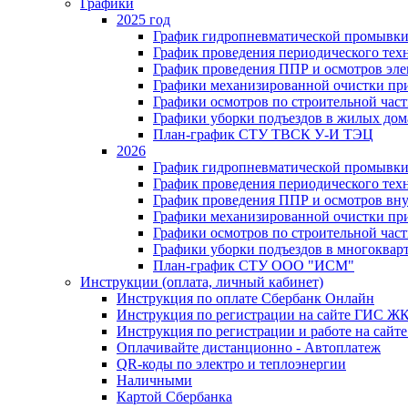
Графики
2025 год
График гидропневматической промывки
График проведения периодического тех
График проведения ППР и осмотров эле
Графики механизированной очистки п
Графики осмотров по строительной час
Графики уборки подъездов в жилых дом
План-график СТУ ТВСК У-И ТЭЦ
2026
График гидропневматической промывки
График проведения периодического тех
График проведения ППР и осмотров вну
Графики механизированной очистки п
Графики осмотров по строительной час
Графики уборки подъездов в многоквар
План-график СТУ ООО "ИСМ"
Инструкции (оплата, личный кабинет)
Инструкция по оплате Сбербанк Онлайн
Инструкция по регистрации на сайте ГИС Ж
Инструкция по регистрации и работе на са
Оплачивайте дистанционно - Автоплатеж
QR-коды по электро и теплоэнергии
Наличными
Картой Сбербанка