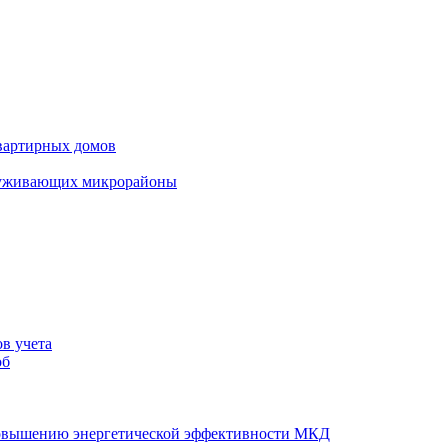
вартирных домов
луживающих микрорайоны
в учета
об
повышению энергетической эффективности МКД