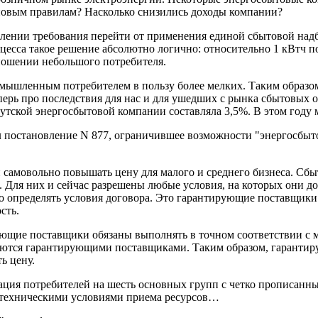
новым правилам? Насколько снизились доходы компании?
овлении требования перейти от применения единой сбытовой на
оцесса такое решение абсолютно логично: относительно 1 кВтч 
тношении небольшого потребителя.
омышленным потребителем в пользу более мелких. Таким образ
еперь про последствия для нас и для ушедших с рынка сбытовых
кутской энергосбытовой компании составляла 3,5%. В этом году
 постановление N 877, ограничившее возможности "энергосбыто
 самовольно повышать цену для малого и среднего бизнеса. Сб
. Для них и сейчас разрешены любые условия, на которых они д
о определять условия договора. Это гарантирующие поставщики
сть.
ующие поставщики обязаны выполнять в точном соответствии с 
аются гарантирующими поставщиками. Таким образом, гарантир
ь цену.
дация потребителей на шесть основных групп с четко прописанн
 техническими условиями приема ресурсов…