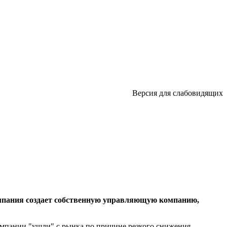
Версия для слабовидящих
компания создает собственную управляющую компанию,
омпании "ушли" с рынка по причине резкого снижения