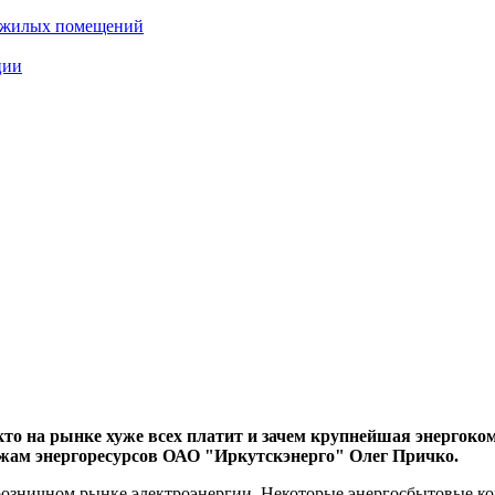
нежилых помещений
ции
, кто на рынке хуже всех платит и зачем крупнейшая энерго
ажам энергоресурсов ОАО "Иркутскэнерго" Олег Причко.
 розничном рынке электроэнергии. Некоторые энергосбытовые к