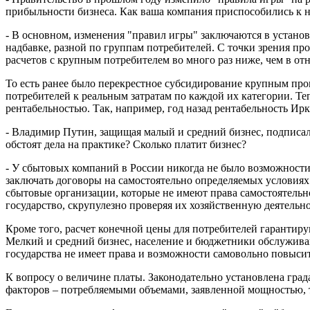
прибыльности бизнеса. Как ваша компания приспособились к 
- В основном, изменения "правил игры" заключаются в устан
надбавке, разной по группам потребителей. С точки зрения пр
расчетов с крупным потребителем во много раз ниже, чем в о
То есть ранее было перекрестное субсидирование крупным пр
потребителей к реальным затратам по каждой их категории. Т
рентабельностью. Так, например, год назад рентабельность Ир
- Владимир Путин, защищая малый и средний бизнес, подписал
обстоят дела на практике? Сколько платит бизнес?
- У сбытовых компаний в России никогда не было возможности
заключать договоры на самостоятельно определяемых условиях
сбытовые организации, которые не имеют права самостоятельн
государство, скрупулезно проверяя их хозяйственную деятельно
Кроме того, расчет конечной цены для потребителей гарантир
Мелкий и средний бизнес, население и бюджетники обслужив
государства не имеет права и возможности самовольно повысит
К вопросу о величине платы. Законодательно установлена гра
факторов – потребляемыми объемами, заявленной мощностью,