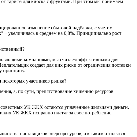
я от тарифа для киоска с фруктами. При этом мы понимаем
цированное изменение сбытовой надбавки, с учетом
" – увеличилась в среднем на 0,8%. Принципиально рост
ейственный?
правляющими компаниями, мы считаем эффективными для
Неплательщик создает для них риски от ограничения поставки
у принципу.
ти некоторых участников рынка?
ния, а, по сути, препятствование хищению ресурсов
росовестных УК ЖКХ остаются уплаченные жильцами деньги.
таких УК ЖКХ исправно платят за свое потребление.
ьшинства поставщиков энергоресурсов, а к таким относятся