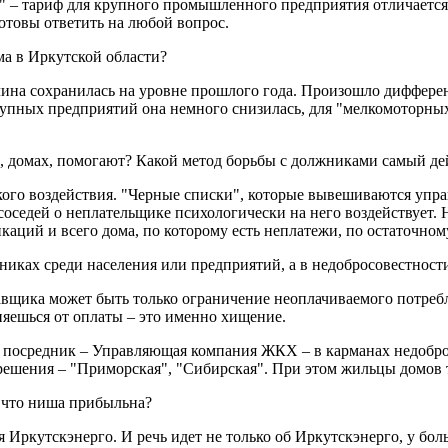
ым" – тариф для крупного промышленного предприятия отличаетс
отовы ответить на любой вопрос.
ма в Иркутской области?
на сохранилась на уровне прошлого года. Произошло дифферен
упных предприятий она немного снизилась, для "мелкомоторных
е, домах, помогают? Какой метод борьбы с должниками самый д
ческого воздействия. "Черные списки", которые вывешиваются у
оседей о неплательщике психологически на него воздействует. 
каций и всего дома, по которому есть неплатежи, по остаточном
жниках среди населения или предприятий, а в недобросовестнос
щика может быть только ограничение неоплачиваемого потребле
яешься от оплаты – это именно хищение.
ь посредник – Управляющая компания ЖКХ – в карманах недоб
решения – "Приморская", "Сибирская". При этом жильцы домов 
, что ниша прибыльна?
Иркутскэнерго. И речь идет не только об Иркутскэнерго, у бол