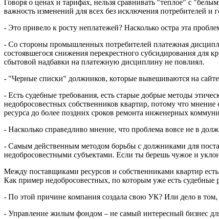
Говоря о ценах и тарифах, нельзя сравнивать "теплое" с "бел
важность изменений для всех без исключения потребителей и г
- Это привело к росту неплатежей? Насколько остра эта пробле
- Со стороны промышленных потребителей платежная дисципли
состоявшегося снижения перекрестного субсидирования для кр
сбытовой надбавки на платежную дисциплину не повлиял.
- "Черные списки" должников, которые вывешиваются на сайт
- Есть судебные требования, есть старые добрые методы эти
недобросовестных собственников квартир, потому что мнение с
ресурса до более поздних сроков ремонта инженерных коммуни
- Насколько справедливо мнение, что проблема вовсе не в дол
- Самым действенным методом борьбы с должниками для постав
недобросовестными субъектами. Если ты берешь чужое и уклон
Между поставщиками ресурсов и собственниками квартир ест
Как пример недобросовестных, по которым уже есть судебные 
- По этой причине компания создала свою УК? Или дело в том
- Управление жилым фондом – не самый интересный бизнес для 