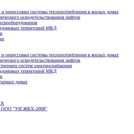
 и опрессовки системы теплопотребления в жилых домах
нического освидетельствования лифтов
ктрооборудования
ридомовых территорий МКД
ти
ах
 и опрессовки системы теплопотребления в жилых домах
нического освидетельствования лифтов
тренних систем электроснабжения
ридомовых территорий МКД
ти
тирных домах
КХ
йте ООО "УИ ЖКХ-2008"