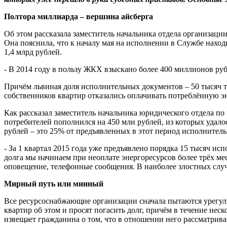
Полтора миллиарда – вершина айсберга
Об этом рассказала заместитель начальника отдела организац
Она пояснила, что к началу мая на исполнении в Службе нахо
1,4 млрд рублей.
- В 2014 году в пользу ЖКХ взыскано более 400 миллионов руб
Причём львиная доля исполнительных документов – 50 тысяч т
собственников квартир отказались оплачивать потреблённую э
Как рассказал заместитель начальника юридического отдела п
потребителей пополнился на 450 млн рублей, из которых удалос
рублей – это 25% от предъявленных в этот период исполнител
- За 1 квартал 2015 года уже предъявлено порядка 15 тысяч и
долга мы начинаем при неоплате энергоресурсов более трёх м
оповещение, телефонные сообщения. В наиболее злостных случ
Мирный путь или минный
Все ресурсоснабжающие организации сначала пытаются урег
квартир об этом и просят погасить долг, причём в течение нес
извещает гражданина о том, что в отношении него рассматрива