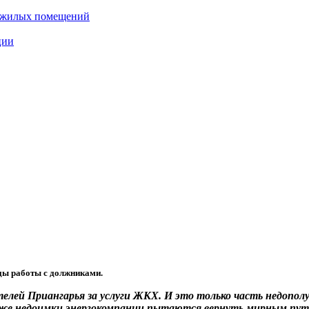
нежилых помещений
ции
ды работы с должниками.
лей Приангарья за услуги ЖКХ. И это только часть недополу
 же недоимки энергокомпании пытаются вернуть мирным путе