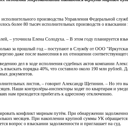
ии исполнительного производства Управления Федеральной служ
дилось более 80 тысяч исполнительных производств о взыскании
лей, – уточнила Елена Солодуха. – В этом году планируется взы
олько за прошлый год – поступают в Службу от ООО "Иркутская 
нергию даже после вынесения в их отношении соответствующего
о ведению дел в ходе исполнения судебных актов компании Але
ь взыскать порядка 40%, что составило около 190 млн рублей. Д
ьных документов.
сполнительных листов, – говорит Александр Щетинин. – Но это 
есяцев. Наши контролёры-инспекторы ходят по квартирам и увед
аях нам приходится прибегать к адресному отключению.
улировать конфликт мирным путём. При обнаружении задолжен
кольких месяцев. При накоплении крупной суммы УК обращается в
ется вопрос о взыскании задолженности и приглашает на суд.