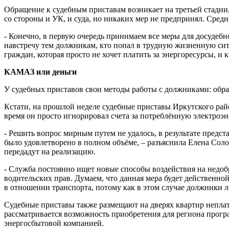
Обращение к судебным приставам возникает на третьей стадии,
со стороны и УК, и суда, но никаких мер не предпринял. Сред
- Конечно, в первую очередь принимаем все меры для досудебн
навстречу тем должникам, кто попал в трудную жизненную сит
граждан, которая просто не хочет платить за энергоресурсы, 
КАМАЗ или деньги
У судебных приставов свои методы работы с должниками: обращ
Кстати, на прошлой неделе судебные приставы Иркутского райо
время он просто игнорировал счета за потреблённую электроэ
- Решить вопрос мирным путем не удалось, в результате предс
было удовлетворено в полном объёме, – разъяснила Елена Сол
передадут на реализацию.
- Служба постоянно ищет новые способы воздействия на недоб
водительских прав. Думаем, что данная мера будет действенно
в отношении транспорта, потому как в этом случае должники 
Судебные приставы также размещают на дверях квартир неплат
рассматривается возможность приобретения для региона прог
энергосбытовой компанией.