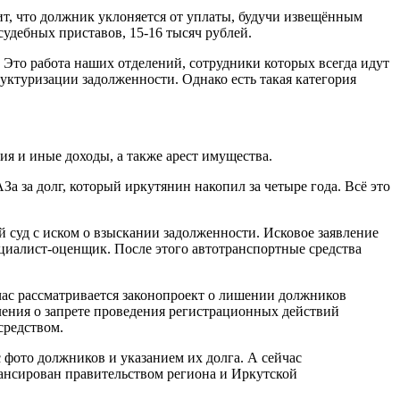
ит, что должник уклоняется от уплаты, будучи извещённым
судебных приставов, 15-16 тысяч рублей.
 Это работа наших отделений, сотрудники которых всегда идут
уктуризации задолженности. Однако есть такая категория
ия и иные доходы, а также арест имущества.
 за долг, который иркутянин накопил за четыре года. Всё это
 суд с иском о взыскании задолженности. Исковое заявление
ециалист-оценщик. После этого автотранспортные средства
час рассматривается законопроект о лишении должников
вления о запрете проведения регистрационных действий
средством.
фото должников и указанием их долга. А сейчас
ансирован правительством региона и Иркутской