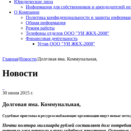
Юридические лица
Информация для собственников и арендодателей 
О Компании
Политика конфиденциальности и защиты информа
Общая информация
Режим работы
Телефоны отделов ООО "УИ ЖКХ-2008"
Финансовая деятельность
Устав ООО "УИ ЖКХ-2008"
Главная
/
Новости
/
Долговая яма. Коммунальная,
Новости
30 июня 2015 г.
Долговая яма. Коммунальная,
Судебные приставы и ресурсоснабжающие организации ищут новые мето
Почти полтора миллиарда рублей составляет долг потребите
которых уже перешло в руки судебных приставов. Основные