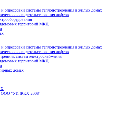
 и опрессовки системы теплопотребления в жилых домах
нического освидетельствования лифтов
ктрооборудования
ридомовых территорий МКД
ти
ах
 и опрессовки системы теплопотребления в жилых домах
нического освидетельствования лифтов
тренних систем электроснабжения
ридомовых территорий МКД
ти
тирных домах
КХ
йте ООО "УИ ЖКХ-2008"