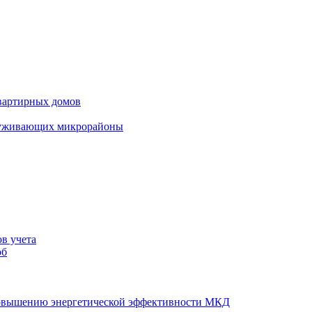
вартирных домов
луживающих микрорайоны
в учета
об
повышению энергетической эффективности МКД