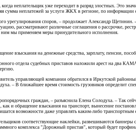
 когда неплательщик уже переходит в разряд злостных. Это знач
няя сумма неплатежей за услуги ЖКХ в регионе, по информации 
ого урегулирования споров, – продолжает Александр Щетинин. -
уацию, рассматривают различные соглашения о рассрочке, рестр
и к ним мы применяем меры принудительного исполнения.
ение взыскания на денежные средства, зарплату, пенсии, пособ
нного отдела судебных приставов наложили арест на два КАМАЗа
нергию.
тавитель управляющей компании обратился в Иркутской районный
одуха. – В ближайшее время стоимость грузовиков определит сп
ропорядочных граждан, – разъяснила Елена Солодуха. – Так сей
й, как и обращение взыскания на транспорт, вынесение постано
лишатся возможности даже управлять каким-либо транспортным 
ельщиков соответствующие наклейки, развешиваются баннеры с 
раммного комплекса "Дорожный пристав", который будет профин