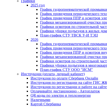
Графики
2025 год
График гидропневматической промывки
График проведения периодического тех
График проведения ППР и осмотров эле
Графики механизированной очистки п
Графики осмотров по строительной час
Графики уборки подъездов в жилых дом
План-график СТУ ТВСК У-И ТЭЦ
2026
График гидропневматической промывки
График проведения периодического тех
График проведения ППР и осмотров вну
Графики механизированной очистки п
Графики осмотров по строительной час
Графики уборки подъездов в многоквар
План-график СТУ ООО "ИСМ"
Инструкции (оплата, личный кабинет)
Инструкция по оплате Сбербанк Онлайн
Инструкция по регистрации на сайте ГИС Ж
Инструкция по регистрации и работе на са
Оплачивайте дистанционно - Автоплатеж
QR-коды по электро и теплоэнергии
Наличными
Картой Сбербанка