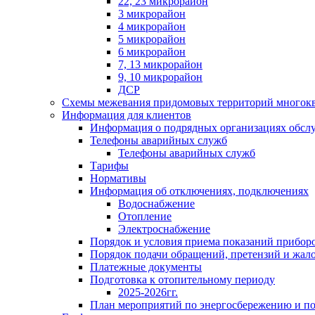
22, 23 микрорайон
3 микрорайон
4 микрорайон
5 микрорайон
6 микрорайон
7, 13 микрорайон
9, 10 микрорайон
ДСР
Схемы межевания придомовых территорий многок
Информация для клиентов
Информация о подрядных организациях обс
Телефоны аварийных служб
Телефоны аварийных служб
Тарифы
Нормативы
Информация об отключениях, подключениях
Водоснабжение
Отопление
Электроснабжение
Порядок и условия приема показаний приборо
Порядок подачи обращений, претензий и жал
Платежные документы
Подготовка к отопительному периоду
2025-2026гг.
План мероприятий по энергосбережению и 