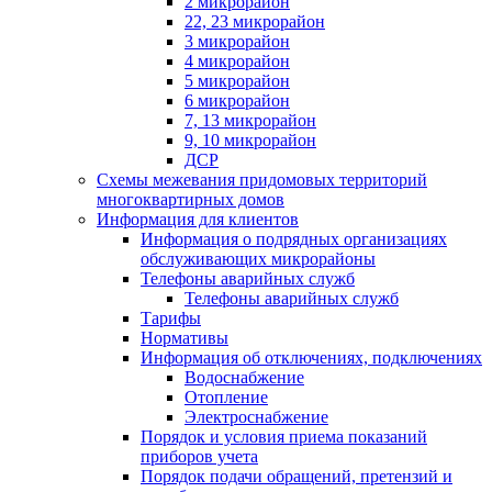
2 микрорайон
22, 23 микрорайон
3 микрорайон
4 микрорайон
5 микрорайон
6 микрорайон
7, 13 микрорайон
9, 10 микрорайон
ДСР
Схемы межевания придомовых территорий
многоквартирных домов
Информация для клиентов
Информация о подрядных организациях
обслуживающих микрорайоны
Телефоны аварийных служб
Телефоны аварийных служб
Тарифы
Нормативы
Информация об отключениях, подключениях
Водоснабжение
Отопление
Электроснабжение
Порядок и условия приема показаний
приборов учета
Порядок подачи обращений, претензий и