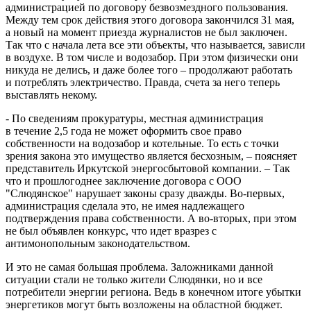
администрацией по договору безвозмездного пользования.
Между тем срок действия этого договора закончился 31 мая,
а новый на момент приезда журналистов не был заключен.
Так что с начала лета все эти объекты, что называется, зависли
в воздухе. В том числе и водозабор. При этом физически они
никуда не делись, и даже более того – продолжают работать
и потреблять электричество. Правда, счета за него теперь
выставлять некому.
- По сведениям прокуратуры, местная администрация
в течение 2,5 года не может оформить свое право
собственности на водозабор и котельные. То есть с точки
зрения закона это имущество является бесхозным, – поясняет
представитель Иркутской энергосбытовой компании. – Так
что и прошлогоднее заключение договора с ООО
"Слюдянское" нарушает законы сразу дважды. Во-первых,
администрация сделала это, не имея надлежащего
подтверждения права собственности. А во-вторых, при этом
не был объявлен конкурс, что идет вразрез с
антимонопольным законодательством.
И это не самая большая проблема. Заложниками данной
ситуации стали не только жители Слюдянки, но и все
потребители энергии региона. Ведь в конечном итоге убытки
энергетиков могут быть возложены на областной бюджет.