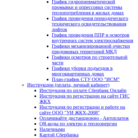
График гидропневматической
промывки и опрессовки системы
теплопотребления в жилых домах
График проведения периодического
технического освидетельствования
лифтов
График проведения ППР и осмотров
внутренних систем электроснабжения
Графики механизированной очистки
придомовых территорий МКД
Графики осмотров по строительной
части
Графики уборки подъездов в
многоквартирных домах
План-график СТУ ООО "ИСМ"
Инструкции (оплата, личный кабинет)
Инструкция по оплате Сбербанк Онлайн
Инструкция по регистрации на сайте ГИС
ЖКХ
Инструкция по регистрации и работе на
сайте ООО "УИ ЖКХ-2008"
Оплачивайте дистанционно - Автоплатеж
QR-коды по электро и теплоэнергии
Наличными
Картой Сбербанка