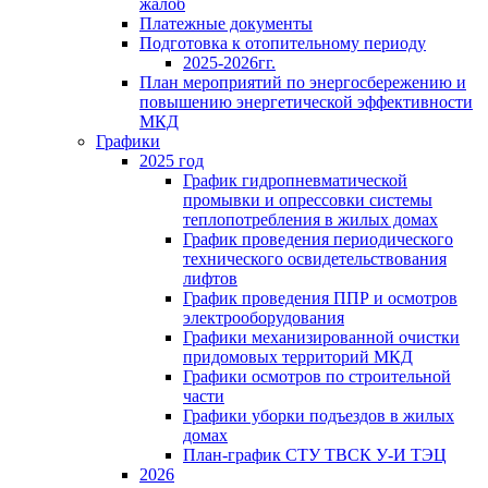
жалоб
Платежные документы
Подготовка к отопительному периоду
2025-2026гг.
План мероприятий по энергосбережению и
повышению энергетической эффективности
МКД
Графики
2025 год
График гидропневматической
промывки и опрессовки системы
теплопотребления в жилых домах
График проведения периодического
технического освидетельствования
лифтов
График проведения ППР и осмотров
электрооборудования
Графики механизированной очистки
придомовых территорий МКД
Графики осмотров по строительной
части
Графики уборки подъездов в жилых
домах
План-график СТУ ТВСК У-И ТЭЦ
2026