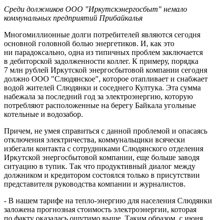
Среди должников ООО "Иркутскэнергосбыт" немало
коммунальных предприятий Прибайкалья
Многомиллионные долги потребителей являются сегодня
основной головной болью энергетиков. И, как это
ни парадоксально, одна из типичных проблем заключается
в дебиторской задолженности коллег. К примеру, порядка
7 млн рублей Иркутской энергосбытовой компании сегодня
должно ООО "Слюдянское", которое отапливает и снабжает
водой жителей Слюдянки и соседнего Култука. Эта сумма
набежала за последний год за электроэнергию, которую
потребляют расположенные на берегу Байкала угольные
котельные и водозабор.
Причем, не умея справиться с данной проблемой и опасаясь
отключения электричества, коммунальщики всячески
избегали контакта с сотрудниками Слюдянского отделения
Иркутской энергосбытовой компании, еще больше заводя
ситуацию в тупик. Так что продуктивный диалог между
должником и кредитором состоялся только в присутствии
представителя руководства компании и журналистов.
- В нашем тарифе на тепло-энергию для населения Слюдянки
заложена прогнозная стоимость электроэнергии, которая
по факту оказалась ощутимо выше. Таким образом, с июня