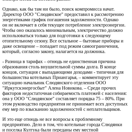
Однако, как бы там ни было, поиск компромисса начат.
Директор ООО "Слюдянское" предоставил к рассмотрению
энергетиками график погашения задолженности. Однако
он не включает в себя текущее потребление электроэнергии.
Чтобы оно оказалось минимальным, электричество должно
использоваться только для подготовки к следующему
отопительному сезону. Все остальное – бытовые приборы и
даже освещение – попадает под режим самоограничения,
который, согласно закону, налагается на должника.
- Разница в тарифах – отнюдь не единственная причина
образования столь внушительной суммы долга. В конце
концов, ситуация с выпадающими доходами - типичная для
большинства котельных Приангарья, – комментирует эту
ситуацию начальник Слюдянского отделения ООО
"Иркутскэнергосбыт" Алена Новикова. – Среди прочих
факторов недостаточная собираемость платежей с населения:
она у ООО "Слюдянское" составляет порядка 75 – 80%. При
этом руководство предприятия не принимает всех доступных
ему мер по взысканию задолженностей с неплательщиков.
И это еще отнюдь не все вопросы к проблемному
предприятию. Дело в том, что котельные города Слюдянки
и поселка Култука были переданы ему местной