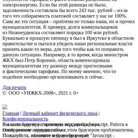
электроэнергию. Если бы этой разницы не было,
задолженность составляла бы всего 243 тыс. рублей – из-за
того что собираемость платежей составляет у нас не 100%.
Сама же эта ситуация – проблема не только наша, но и прочих
муниципалитетов. К примеру, долги коммунальщиков
из Нижнеудинска составляют порядка 100 млн рублей.
Буквально в прошлую пятницу я был в Иркутске в областном
правительстве и пытался убедить наши региональные власти
принять какие-то меры, для того чтобы как-то поправить
данную ситуацию. Например, в то время, когда министром
ЖКХ был Петр Воронин, область компенсировала
муниципалитетам эту разницу между прогнозными
и фактическими тарифами. По моему мнению, что-то
подобное необходимо организовывать и сейчас.
Для печати
© ООО «УИЖКХ-2008», 2021 г. 0+
Главная
|
Личный кабинет физического лица
|
Конфиденциальность
В вашем браузере отключена поддержка Jasvscript. Работа в
Вы используете устаревшую версию браузера.
таком режиме затруднительна.
Отображение страниц сайта с этим браузером проблематична.
Пожалуйста, включите в браузере режим "Javascript -
Пожалуйста, обновите версию браузера!