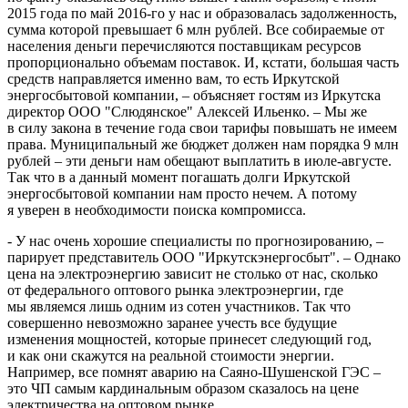
2015 года по май 2016-го у нас и образовалась задолженность,
сумма которой превышает 6 млн рублей. Все собираемые от
населения деньги перечисляются поставщикам ресурсов
пропорционально объемам поставок. И, кстати, большая часть
средств направляется именно вам, то есть Иркутской
энергосбытовой компании, – объясняет гостям из Иркутска
директор ООО "Слюдянское" Алексей Ильенко. – Мы же
в силу закона в течение года свои тарифы повышать не имеем
права. Муниципальный же бюджет должен нам порядка 9 млн
рублей – эти деньги нам обещают выплатить в июле-августе.
Так что в а данный момент погашать долги Иркутской
энергосбытовой компании нам просто нечем. А потому
я уверен в необходимости поиска компромисса.
- У нас очень хорошие специалисты по прогнозированию, –
парирует представитель ООО "Иркутскэнергосбыт". – Однако
цена на электроэнергию зависит не столько от нас, сколько
от федерального оптового рынка электроэнергии, где
мы являемся лишь одним из сотен участников. Так что
совершенно невозможно заранее учесть все будущие
изменения мощностей, которые принесет следующий год,
и как они скажутся на реальной стоимости энергии.
Например, все помнят аварию на Саяно-Шушенской ГЭС –
это ЧП самым кардинальным образом сказалось на цене
электричества на оптовом рынке.