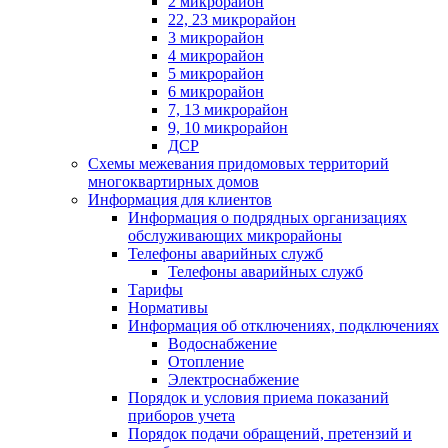
2 микрорайон
22, 23 микрорайон
3 микрорайон
4 микрорайон
5 микрорайон
6 микрорайон
7, 13 микрорайон
9, 10 микрорайон
ДСР
Схемы межевания придомовых территорий
многоквартирных домов
Информация для клиентов
Информация о подрядных организациях
обслуживающих микрорайоны
Телефоны аварийных служб
Телефоны аварийных служб
Тарифы
Нормативы
Информация об отключениях, подключениях
Водоснабжение
Отопление
Электроснабжение
Порядок и условия приема показаний
приборов учета
Порядок подачи обращений, претензий и