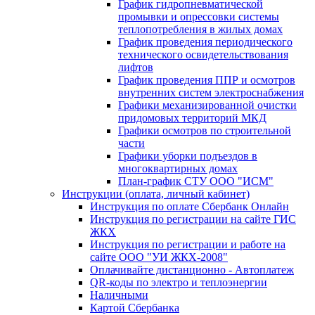
График гидропневматической
промывки и опрессовки системы
теплопотребления в жилых домах
График проведения периодического
технического освидетельствования
лифтов
График проведения ППР и осмотров
внутренних систем электроснабжения
Графики механизированной очистки
придомовых территорий МКД
Графики осмотров по строительной
части
Графики уборки подъездов в
многоквартирных домах
План-график СТУ ООО "ИСМ"
Инструкции (оплата, личный кабинет)
Инструкция по оплате Сбербанк Онлайн
Инструкция по регистрации на сайте ГИС
ЖКХ
Инструкция по регистрации и работе на
сайте ООО "УИ ЖКХ-2008"
Оплачивайте дистанционно - Автоплатеж
QR-коды по электро и теплоэнергии
Наличными
Картой Сбербанка