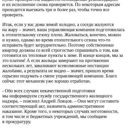
и их исполнение снова проверяется. По некоторым адресам
приходится выезжать три и более раз, чтобы точно все
проверить.
Итак, если у вас дома зимой холодно, а соседи жалуются
на жару – значит, ваша управляющая компания подготовилась
к отопительному сезону плохо. Жаловаться, конечно, можно
и нужно, однако во время отопительного сезона что-то
исправить будет затруднительно. Поэтому собственники
квартир должны со всей строгостью спрашивать о том, как
готовятся их тепловые пункты к зиме. В конце концов, мы за
это платим! А если жильцы замерзают на протяжении
нескольких лет, заваливают всевозможные инстанции
жалобами, а результата не видно – значит, пришло время
серьезно подумать о смене управляющей компании. Благо
сейчас этот механизм уже хорошо отработан.
- Обо всех случаях некачественной подготовки
мы информируем службу государственного жилищного
надзора, – пояснил Андрей Ловцов. – Они могут составить
соответствующий акт, назначить административное
наказание. Кроме того, о некоторых случаях неготовности,
в том числе и бюджетных учреждений, мы сообщаем
в прокуратуру.