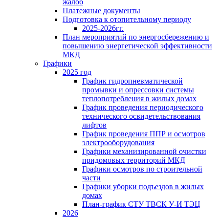
жалоб
Платежные документы
Подготовка к отопительному периоду
2025-2026гг.
План мероприятий по энергосбережению и
повышению энергетической эффективности
МКД
Графики
2025 год
График гидропневматической
промывки и опрессовки системы
теплопотребления в жилых домах
График проведения периодического
технического освидетельствования
лифтов
График проведения ППР и осмотров
электрооборудования
Графики механизированной очистки
придомовых территорий МКД
Графики осмотров по строительной
части
Графики уборки подъездов в жилых
домах
План-график СТУ ТВСК У-И ТЭЦ
2026