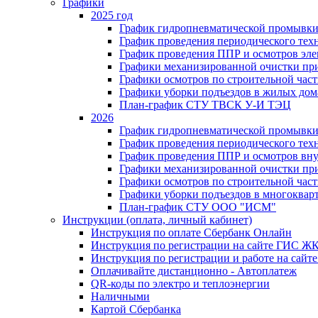
Графики
2025 год
График гидропневматической промывки
График проведения периодического тех
График проведения ППР и осмотров эле
Графики механизированной очистки п
Графики осмотров по строительной час
Графики уборки подъездов в жилых дом
План-график СТУ ТВСК У-И ТЭЦ
2026
График гидропневматической промывки
График проведения периодического тех
График проведения ППР и осмотров вну
Графики механизированной очистки п
Графики осмотров по строительной час
Графики уборки подъездов в многоквар
План-график СТУ ООО "ИСМ"
Инструкции (оплата, личный кабинет)
Инструкция по оплате Сбербанк Онлайн
Инструкция по регистрации на сайте ГИС Ж
Инструкция по регистрации и работе на са
Оплачивайте дистанционно - Автоплатеж
QR-коды по электро и теплоэнергии
Наличными
Картой Сбербанка