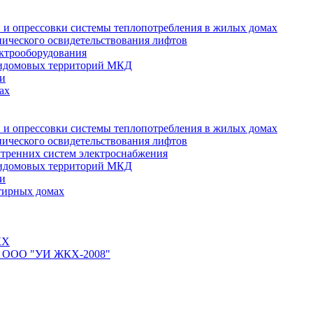
 и опрессовки системы теплопотребления в жилых домах
нического освидетельствования лифтов
ктрооборудования
ридомовых территорий МКД
ти
ах
 и опрессовки системы теплопотребления в жилых домах
нического освидетельствования лифтов
тренних систем электроснабжения
ридомовых территорий МКД
ти
тирных домах
КХ
йте ООО "УИ ЖКХ-2008"