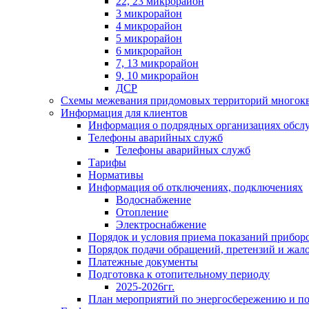
22, 23 микрорайон
3 микрорайон
4 микрорайон
5 микрорайон
6 микрорайон
7, 13 микрорайон
9, 10 микрорайон
ДСР
Схемы межевания придомовых территорий многок
Информация для клиентов
Информация о подрядных организациях обс
Телефоны аварийных служб
Телефоны аварийных служб
Тарифы
Нормативы
Информация об отключениях, подключениях
Водоснабжение
Отопление
Электроснабжение
Порядок и условия приема показаний приборо
Порядок подачи обращений, претензий и жал
Платежные документы
Подготовка к отопительному периоду
2025-2026гг.
План мероприятий по энергосбережению и 