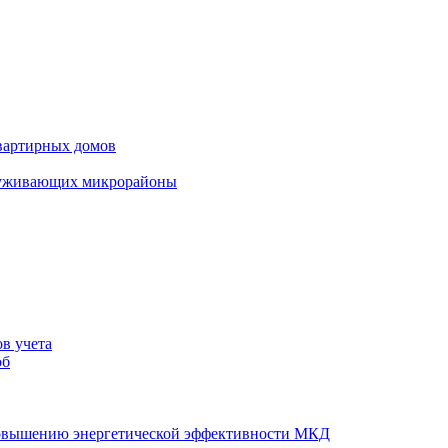
вартирных домов
луживающих микрорайоны
в учета
об
повышению энергетической эффективности МКД