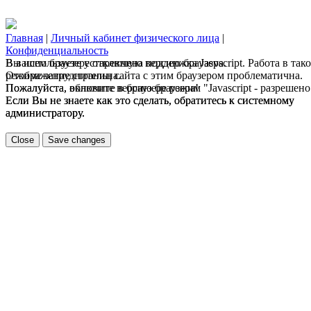
Главная
|
Личный кабинет физического лица
|
Конфиденциальность
В вашем браузере отключена поддержка Jasvscript. Работа в так
Вы используете устаревшую версию браузера.
режиме затруднительна.
Отображение страниц сайта с этим браузером проблематична.
Пожалуйста, включите в браузере режим "Javascript - разрешено
Пожалуйста, обновите версию браузера!
Если Вы не знаете как это сделать, обратитесь к системному
Если Вы не знаете как это сделать, обратитесь к системному
администратору.
администратору.
Close
Save changes