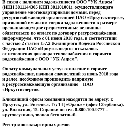
В связи с наличием задолженности
ООО "УК Анрем"
(ИНН 3811144305 КПП 381101001), осуществляющего
управление многоквартирными домами, перед
ресурсоснабжающей организацией ПАО «Иркутскэнерго»,
признанной им актом сверки задолженности в размере
превышающем две среднемесячные величины
обязательств по оплате по договору ресурсоснабжения,
информируем, что с 01 июня 2018 года, в соответствии
с частью 2 статьи 157.2 Жилищного Кодекса Российской
Федерации ПАО «Иркутскэнерго» отказалось
от исполнения договора теплоснабжения и горячего
водоснабжения с ООО "УК Анрем".
Оплату коммунальных услуг отоплени
е
и горяче
е
водоснабжени
е
, начиная с
начислений за июнь 2018 года
и далее, необходимо производить напрямую
в ресурсоснабжающую организацию – ПАО
«Иркутскэнерго».
Ближайший офисы компании находятся по адресу: г.
Иркутск, ул. Энгельса, 17; ТЦ «Оранж» (офис Сбербанка),
ул. Волжская, 15. Справки по тел. 8-800-100-9777 –
круглосуточно, звонок бесплатный.
Реестр многоквартирных домов