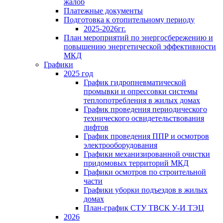
жалоб
Платежные документы
Подготовка к отопительному периоду
2025-2026гг.
План мероприятий по энергосбережению и
повышению энергетической эффективности
МКД
Графики
2025 год
График гидропневматической
промывки и опрессовки системы
теплопотребления в жилых домах
График проведения периодического
технического освидетельствования
лифтов
График проведения ППР и осмотров
электрооборудования
Графики механизированной очистки
придомовых территорий МКД
Графики осмотров по строительной
части
Графики уборки подъездов в жилых
домах
План-график СТУ ТВСК У-И ТЭЦ
2026