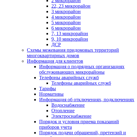
2 микрорайон
22, 23 микрорайон
3 микрорайон
4 микрорайон
5 микрорайон
6 микрорайон
7, 13 микрорайон
9, 10 микрорайон
ДСР
Схемы межевания придомовых территорий
многоквартирных домов
Информация для клиентов
Информация о подрядных организациях
обслуживающих микрорайоны
Телефоны аварийных служб
Телефоны аварийных служб
Тарифы
Нормативы
Информация об отключениях, подключениях
Водоснабжение
Отопление
Электроснабжение
Порядок и условия приема показаний
приборов учета
Порядок подачи обращений, претензий и