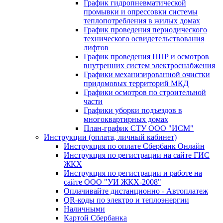
График гидропневматической
промывки и опрессовки системы
теплопотребления в жилых домах
График проведения периодического
технического освидетельствования
лифтов
График проведения ППР и осмотров
внутренних систем электроснабжения
Графики механизированной очистки
придомовых территорий МКД
Графики осмотров по строительной
части
Графики уборки подъездов в
многоквартирных домах
План-график СТУ ООО "ИСМ"
Инструкции (оплата, личный кабинет)
Инструкция по оплате Сбербанк Онлайн
Инструкция по регистрации на сайте ГИС
ЖКХ
Инструкция по регистрации и работе на
сайте ООО "УИ ЖКХ-2008"
Оплачивайте дистанционно - Автоплатеж
QR-коды по электро и теплоэнергии
Наличными
Картой Сбербанка