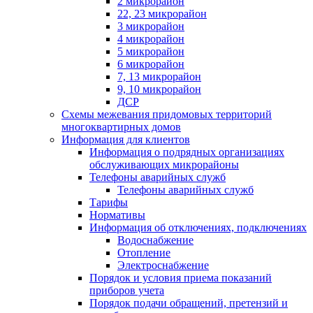
2 микрорайон
22, 23 микрорайон
3 микрорайон
4 микрорайон
5 микрорайон
6 микрорайон
7, 13 микрорайон
9, 10 микрорайон
ДСР
Схемы межевания придомовых территорий
многоквартирных домов
Информация для клиентов
Информация о подрядных организациях
обслуживающих микрорайоны
Телефоны аварийных служб
Телефоны аварийных служб
Тарифы
Нормативы
Информация об отключениях, подключениях
Водоснабжение
Отопление
Электроснабжение
Порядок и условия приема показаний
приборов учета
Порядок подачи обращений, претензий и