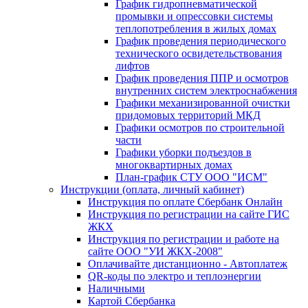
График гидропневматической
промывки и опрессовки системы
теплопотребления в жилых домах
График проведения периодического
технического освидетельствования
лифтов
График проведения ППР и осмотров
внутренних систем электроснабжения
Графики механизированной очистки
придомовых территорий МКД
Графики осмотров по строительной
части
Графики уборки подъездов в
многоквартирных домах
План-график СТУ ООО "ИСМ"
Инструкции (оплата, личный кабинет)
Инструкция по оплате Сбербанк Онлайн
Инструкция по регистрации на сайте ГИС
ЖКХ
Инструкция по регистрации и работе на
сайте ООО "УИ ЖКХ-2008"
Оплачивайте дистанционно - Автоплатеж
QR-коды по электро и теплоэнергии
Наличными
Картой Сбербанка