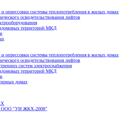
 и опрессовки системы теплопотребления в жилых домах
нического освидетельствования лифтов
ктрооборудования
ридомовых территорий МКД
ти
ах
 и опрессовки системы теплопотребления в жилых домах
нического освидетельствования лифтов
тренних систем электроснабжения
ридомовых территорий МКД
ти
тирных домах
КХ
йте ООО "УИ ЖКХ-2008"