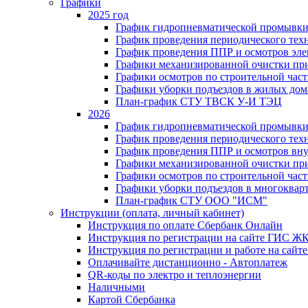
Графики
2025 год
График гидропневматической промывки
График проведения периодического тех
График проведения ППР и осмотров эле
Графики механизированной очистки п
Графики осмотров по строительной час
Графики уборки подъездов в жилых дом
План-график СТУ ТВСК У-И ТЭЦ
2026
График гидропневматической промывки
График проведения периодического тех
График проведения ППР и осмотров вну
Графики механизированной очистки п
Графики осмотров по строительной час
Графики уборки подъездов в многоквар
План-график СТУ ООО "ИСМ"
Инструкции (оплата, личный кабинет)
Инструкция по оплате Сбербанк Онлайн
Инструкция по регистрации на сайте ГИС Ж
Инструкция по регистрации и работе на са
Оплачивайте дистанционно - Автоплатеж
QR-коды по электро и теплоэнергии
Наличными
Картой Сбербанка