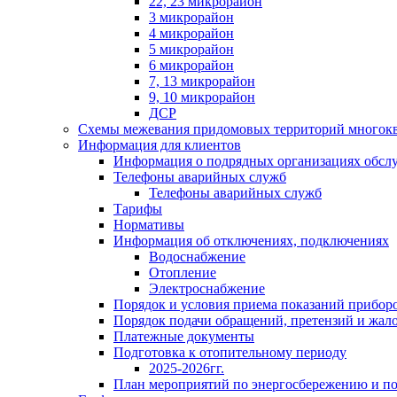
22, 23 микрорайон
3 микрорайон
4 микрорайон
5 микрорайон
6 микрорайон
7, 13 микрорайон
9, 10 микрорайон
ДСР
Схемы межевания придомовых территорий многок
Информация для клиентов
Информация о подрядных организациях обс
Телефоны аварийных служб
Телефоны аварийных служб
Тарифы
Нормативы
Информация об отключениях, подключениях
Водоснабжение
Отопление
Электроснабжение
Порядок и условия приема показаний приборо
Порядок подачи обращений, претензий и жал
Платежные документы
Подготовка к отопительному периоду
2025-2026гг.
План мероприятий по энергосбережению и 