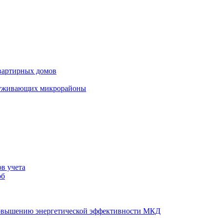
вартирных домов
луживающих микрорайоны
в учета
об
повышению энергетической эффективности МКД