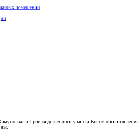
нежилых помещений
ции
 Хомутовского Производственного участка Восточного отделени
вны.