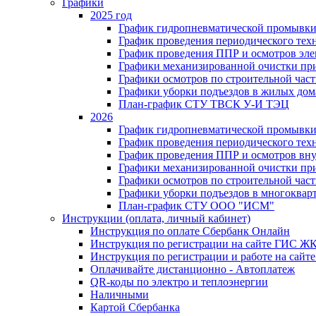
Графики
2025 год
График гидропневматической промывки
График проведения периодического тех
График проведения ППР и осмотров эле
Графики механизированной очистки п
Графики осмотров по строительной час
Графики уборки подъездов в жилых дом
План-график СТУ ТВСК У-И ТЭЦ
2026
График гидропневматической промывки
График проведения периодического тех
График проведения ППР и осмотров вну
Графики механизированной очистки п
Графики осмотров по строительной час
Графики уборки подъездов в многоквар
План-график СТУ ООО "ИСМ"
Инструкции (оплата, личный кабинет)
Инструкция по оплате Сбербанк Онлайн
Инструкция по регистрации на сайте ГИС Ж
Инструкция по регистрации и работе на са
Оплачивайте дистанционно - Автоплатеж
QR-коды по электро и теплоэнергии
Наличными
Картой Сбербанка