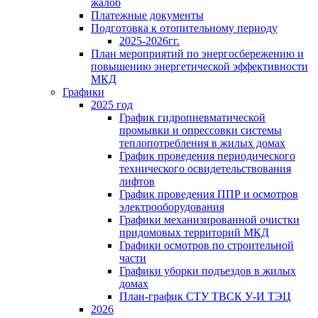
жалоб
Платежные документы
Подготовка к отопительному периоду
2025-2026гг.
План мероприятий по энергосбережению и
повышению энергетической эффективности
МКД
Графики
2025 год
График гидропневматической
промывки и опрессовки системы
теплопотребления в жилых домах
График проведения периодического
технического освидетельствования
лифтов
График проведения ППР и осмотров
электрооборудования
Графики механизированной очистки
придомовых территорий МКД
Графики осмотров по строительной
части
Графики уборки подъездов в жилых
домах
План-график СТУ ТВСК У-И ТЭЦ
2026