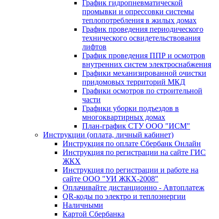
График гидропневматической
промывки и опрессовки системы
теплопотребления в жилых домах
График проведения периодического
технического освидетельствования
лифтов
График проведения ППР и осмотров
внутренних систем электроснабжения
Графики механизированной очистки
придомовых территорий МКД
Графики осмотров по строительной
части
Графики уборки подъездов в
многоквартирных домах
План-график СТУ ООО "ИСМ"
Инструкции (оплата, личный кабинет)
Инструкция по оплате Сбербанк Онлайн
Инструкция по регистрации на сайте ГИС
ЖКХ
Инструкция по регистрации и работе на
сайте ООО "УИ ЖКХ-2008"
Оплачивайте дистанционно - Автоплатеж
QR-коды по электро и теплоэнергии
Наличными
Картой Сбербанка