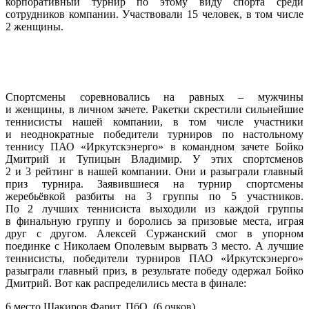
корпоративный турнир по этому виду спорта среди
сотрудников компании. Участвовали 15 человек, в том числе
2 женщины.
Спортсмены соревновались на равных – мужчины
и женщины, в личном зачете. Ракетки скрестили сильнейшие
теннисисты нашей компании, в том числе участники
и неоднократные победители турниров по настольному
теннису ПАО «Иркутскэнерго» в командном зачете Бойко
Дмитрий и Тупицын Владимир. У этих спортсменов
2 и 3 рейтинг в нашей компании. Они и разыграли главный
приз турнира. Заявившиеся на турнир спортсмены
жеребьёвкой разбиты на 3 группы по 5 участников.
По 2 лучших теннисиста выходили из каждой группы
в финальную группу и боролись за призовые места, играя
друг с другом. Алексей Суржанский смог в упорном
поединке с Николаем Ополевым вырвать 3 место. А лучшие
теннисисты, победители турниров ПАО «Иркутскэнерго»
разыграли главный приз, в результате победу одержал Бойко
Дмитрий. Вот как распределились места в финале:
6 место Шакиров Фарит, ПбО, (6 очков)