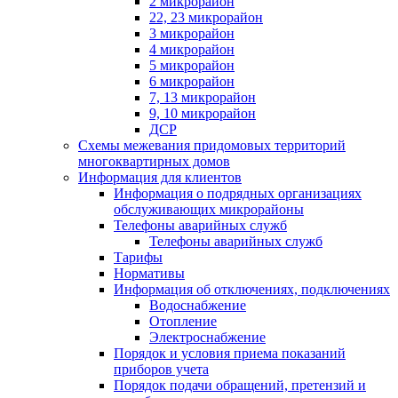
2 микрорайон
22, 23 микрорайон
3 микрорайон
4 микрорайон
5 микрорайон
6 микрорайон
7, 13 микрорайон
9, 10 микрорайон
ДСР
Схемы межевания придомовых территорий
многоквартирных домов
Информация для клиентов
Информация о подрядных организациях
обслуживающих микрорайоны
Телефоны аварийных служб
Телефоны аварийных служб
Тарифы
Нормативы
Информация об отключениях, подключениях
Водоснабжение
Отопление
Электроснабжение
Порядок и условия приема показаний
приборов учета
Порядок подачи обращений, претензий и