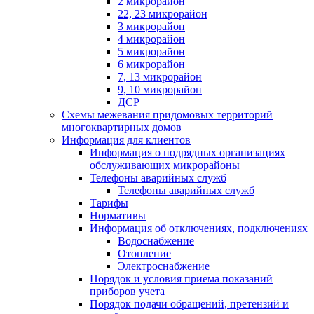
2 микрорайон
22, 23 микрорайон
3 микрорайон
4 микрорайон
5 микрорайон
6 микрорайон
7, 13 микрорайон
9, 10 микрорайон
ДСР
Схемы межевания придомовых территорий
многоквартирных домов
Информация для клиентов
Информация о подрядных организациях
обслуживающих микрорайоны
Телефоны аварийных служб
Телефоны аварийных служб
Тарифы
Нормативы
Информация об отключениях, подключениях
Водоснабжение
Отопление
Электроснабжение
Порядок и условия приема показаний
приборов учета
Порядок подачи обращений, претензий и