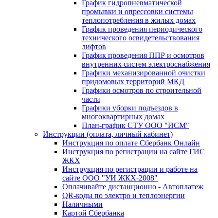
График гидропневматической
промывки и опрессовки системы
теплопотребления в жилых домах
График проведения периодического
технического освидетельствования
лифтов
График проведения ППР и осмотров
внутренних систем электроснабжения
Графики механизированной очистки
придомовых территорий МКД
Графики осмотров по строительной
части
Графики уборки подъездов в
многоквартирных домах
План-график СТУ ООО "ИСМ"
Инструкции (оплата, личный кабинет)
Инструкция по оплате Сбербанк Онлайн
Инструкция по регистрации на сайте ГИС
ЖКХ
Инструкция по регистрации и работе на
сайте ООО "УИ ЖКХ-2008"
Оплачивайте дистанционно - Автоплатеж
QR-коды по электро и теплоэнергии
Наличными
Картой Сбербанка