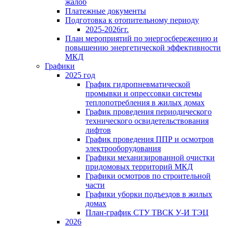
жалоб
Платежные документы
Подготовка к отопительному периоду
2025-2026гг.
План мероприятий по энергосбережению и
повышению энергетической эффективности
МКД
Графики
2025 год
График гидропневматической
промывки и опрессовки системы
теплопотребления в жилых домах
График проведения периодического
технического освидетельствования
лифтов
График проведения ППР и осмотров
электрооборудования
Графики механизированной очистки
придомовых территорий МКД
Графики осмотров по строительной
части
Графики уборки подъездов в жилых
домах
План-график СТУ ТВСК У-И ТЭЦ
2026