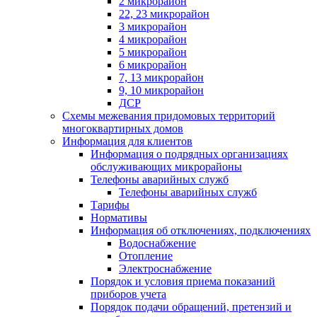
2 микрорайон
22, 23 микрорайон
3 микрорайон
4 микрорайон
5 микрорайон
6 микрорайон
7, 13 микрорайон
9, 10 микрорайон
ДСР
Схемы межевания придомовых территорий
многоквартирных домов
Информация для клиентов
Информация о подрядных организациях
обслуживающих микрорайоны
Телефоны аварийных служб
Телефоны аварийных служб
Тарифы
Нормативы
Информация об отключениях, подключениях
Водоснабжение
Отопление
Электроснабжение
Порядок и условия приема показаний
приборов учета
Порядок подачи обращений, претензий и