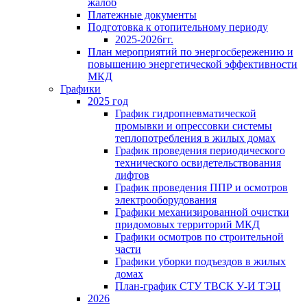
жалоб
Платежные документы
Подготовка к отопительному периоду
2025-2026гг.
План мероприятий по энергосбережению и
повышению энергетической эффективности
МКД
Графики
2025 год
График гидропневматической
промывки и опрессовки системы
теплопотребления в жилых домах
График проведения периодического
технического освидетельствования
лифтов
График проведения ППР и осмотров
электрооборудования
Графики механизированной очистки
придомовых территорий МКД
Графики осмотров по строительной
части
Графики уборки подъездов в жилых
домах
План-график СТУ ТВСК У-И ТЭЦ
2026