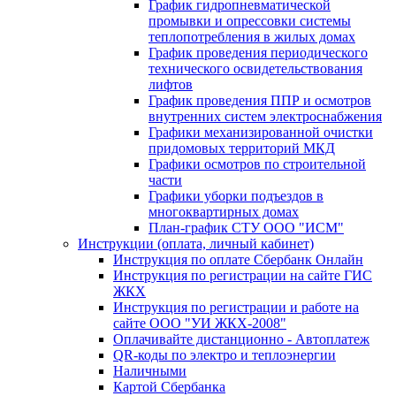
График гидропневматической
промывки и опрессовки системы
теплопотребления в жилых домах
График проведения периодического
технического освидетельствования
лифтов
График проведения ППР и осмотров
внутренних систем электроснабжения
Графики механизированной очистки
придомовых территорий МКД
Графики осмотров по строительной
части
Графики уборки подъездов в
многоквартирных домах
План-график СТУ ООО "ИСМ"
Инструкции (оплата, личный кабинет)
Инструкция по оплате Сбербанк Онлайн
Инструкция по регистрации на сайте ГИС
ЖКХ
Инструкция по регистрации и работе на
сайте ООО "УИ ЖКХ-2008"
Оплачивайте дистанционно - Автоплатеж
QR-коды по электро и теплоэнергии
Наличными
Картой Сбербанка