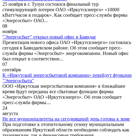
25 ноября в г. Тулун состоялся финальный тур
стимулирующей лотереи ОАО «Иркутскэнерго» «10000
кВатт/часов в подарок». Как сообщает пресс-служба фирмы
«Энергосбыт» ОАО...
08
ноября
"Энергосбыт" открыл новый офис в Баяндае
Презентация нового офиса ОАО «Иркутскэнерго» состоялась
сегодня в Баяндаевском районе. Об этом сообщает пресс-
служба фирмы «Энергосбыт» энергокомпании. Новый офис
был открыт в соответствии...
07
сентября
К «Иркутской энергосбытовой компании» перейдут функции
"Энергосбыта"
ООО «Иркутская энергосбытовая компания» в ближайшее
время будут переданы все сбытовые функции фирмы
«Энергосбыт» ОАО «Иркутскэнерго». Об этом сообщает
пресс-служба фирмы....
24
августа
Не все муниципалитеты на сегодняшний день готовы к зиме
При подготовке к отопительному сезону муниципальным
образованиям Иркутской области необходимо соблюдать как
технические, так и финансовые требования