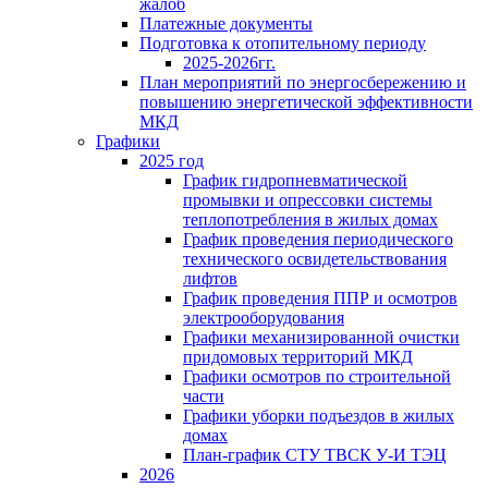
жалоб
Платежные документы
Подготовка к отопительному периоду
2025-2026гг.
План мероприятий по энергосбережению и
повышению энергетической эффективности
МКД
Графики
2025 год
График гидропневматической
промывки и опрессовки системы
теплопотребления в жилых домах
График проведения периодического
технического освидетельствования
лифтов
График проведения ППР и осмотров
электрооборудования
Графики механизированной очистки
придомовых территорий МКД
Графики осмотров по строительной
части
Графики уборки подъездов в жилых
домах
План-график СТУ ТВСК У-И ТЭЦ
2026