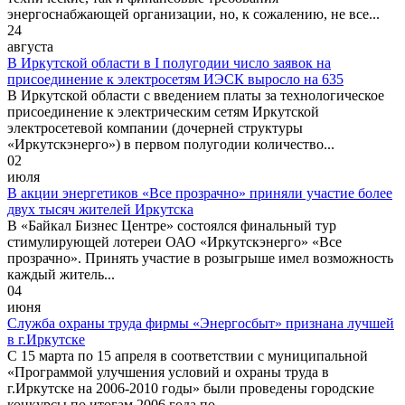
энергоснабжающей организации, но, к сожалению, не все...
24
августа
В Иркутской области в I полугодии число заявок на
присоединение к электросетям ИЭСК выросло на 635
В Иркутской области с введением платы за технологическое
присоединение к электрическим сетям Иркутской
электросетевой компании (дочерней структуры
«Иркутскэнерго») в первом полугодии количество...
02
июля
В акции энергетиков «Все прозрачно» приняли участие более
двух тысяч жителей Иркутска
В «Байкал Бизнес Центре» состоялся финальный тур
стимулирующей лотереи ОАО «Иркутскэнерго» «Все
прозрачно». Принять участие в розыгрыше имел возможность
каждый житель...
04
июня
Служба охраны труда фирмы «Энергосбыт» признана лучшей
в г.Иркутске
С 15 марта по 15 апреля в соответствии с муниципальной
«Программой улучшения условий и охраны труда в
г.Иркутске на 2006-2010 годы» были проведены городские
конкурсы по итогам 2006 года по...