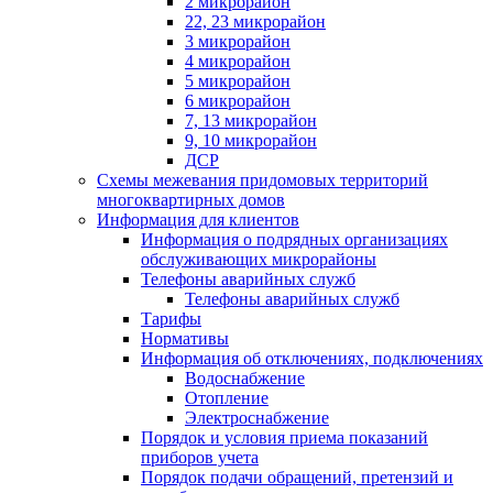
2 микрорайон
22, 23 микрорайон
3 микрорайон
4 микрорайон
5 микрорайон
6 микрорайон
7, 13 микрорайон
9, 10 микрорайон
ДСР
Схемы межевания придомовых территорий
многоквартирных домов
Информация для клиентов
Информация о подрядных организациях
обслуживающих микрорайоны
Телефоны аварийных служб
Телефоны аварийных служб
Тарифы
Нормативы
Информация об отключениях, подключениях
Водоснабжение
Отопление
Электроснабжение
Порядок и условия приема показаний
приборов учета
Порядок подачи обращений, претензий и