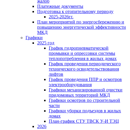
жалоб
Платежные документы
Подготовка к отопительному периоду
2025-2026гг.
План мероприятий по энергосбережению и
повышению энергетической эффективности
МКД
Графики
2025 год
График гидропневматической
промывки и опрессовки системы
теплопотребления в жилых домах
График проведения периодического
технического освидетельствования
лифтов
График проведения ППР и осмотров
электрооборудования
Графики механизированной очистки
придомовых территорий МКД
Графики осмотров по строительной
части
Графики уборки подъездов в жилых
домах
План-график СТУ ТВСК У-И ТЭЦ
2026