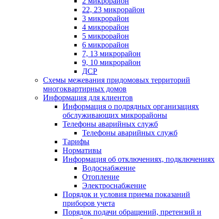
2 микрорайон
22, 23 микрорайон
3 микрорайон
4 микрорайон
5 микрорайон
6 микрорайон
7, 13 микрорайон
9, 10 микрорайон
ДСР
Схемы межевания придомовых территорий
многоквартирных домов
Информация для клиентов
Информация о подрядных организациях
обслуживающих микрорайоны
Телефоны аварийных служб
Телефоны аварийных служб
Тарифы
Нормативы
Информация об отключениях, подключениях
Водоснабжение
Отопление
Электроснабжение
Порядок и условия приема показаний
приборов учета
Порядок подачи обращений, претензий и