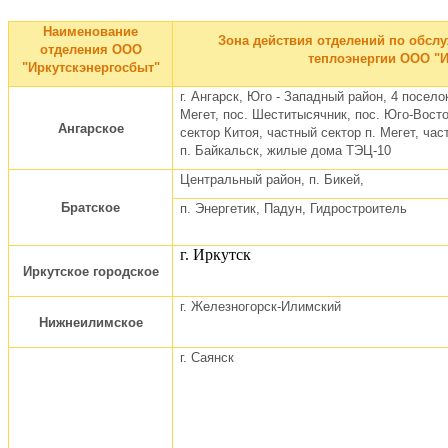
Наименование
Зона действия отделений по обсл
отделения ООО
теплоэнергии ООО "И
"Иркутскэнергосбыт"
г. Ангарск, Юго - Западный район, 4 посело
Мегет, пос. Шеститысячник, пос. Юго-Вост
Ангарское
сектор Китоя, частный сектор п. Мегет, ча
п. Байкальск, жилые дома ТЭЦ-10
Центральный район, п. Бикей,
Братское
п. Энергетик, Падун, Гидростроитель
г. Иркутск
Иркутское городское
г. Железногорск-Илимский
Нижнеилимское
г. Саянск