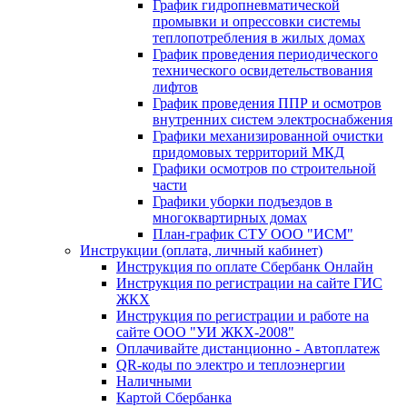
График гидропневматической
промывки и опрессовки системы
теплопотребления в жилых домах
График проведения периодического
технического освидетельствования
лифтов
График проведения ППР и осмотров
внутренних систем электроснабжения
Графики механизированной очистки
придомовых территорий МКД
Графики осмотров по строительной
части
Графики уборки подъездов в
многоквартирных домах
План-график СТУ ООО "ИСМ"
Инструкции (оплата, личный кабинет)
Инструкция по оплате Сбербанк Онлайн
Инструкция по регистрации на сайте ГИС
ЖКХ
Инструкция по регистрации и работе на
сайте ООО "УИ ЖКХ-2008"
Оплачивайте дистанционно - Автоплатеж
QR-коды по электро и теплоэнергии
Наличными
Картой Сбербанка