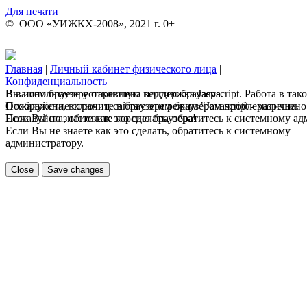
Для печати
© ООО «УИЖКХ-2008», 2021 г. 0+
Главная
|
Личный кабинет физического лица
|
Конфиденциальность
В вашем браузере отключена поддержка Jasvscript. Работа в так
Вы используете устаревшую версию браузера.
Пожалуйста, включите в браузере режим "Javascript - разрешено
Отображение страниц сайта с этим браузером проблематична.
Если Вы не знаете как это сделать, обратитесь к системному а
Пожалуйста, обновите версию браузера!
Если Вы не знаете как это сделать, обратитесь к системному
администратору.
Close
Save changes