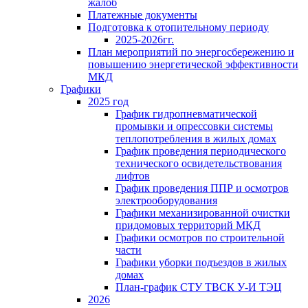
жалоб
Платежные документы
Подготовка к отопительному периоду
2025-2026гг.
План мероприятий по энергосбережению и
повышению энергетической эффективности
МКД
Графики
2025 год
График гидропневматической
промывки и опрессовки системы
теплопотребления в жилых домах
График проведения периодического
технического освидетельствования
лифтов
График проведения ППР и осмотров
электрооборудования
Графики механизированной очистки
придомовых территорий МКД
Графики осмотров по строительной
части
Графики уборки подъездов в жилых
домах
План-график СТУ ТВСК У-И ТЭЦ
2026