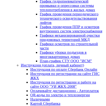
График гидропневматической
промывки и опрессовки системы
теплопотребления в жилых домах
График проведения периодического
технического освидетельствования
лифтов
График проведения ППР и осмотров
внутренних систем электроснабжения
Графики механизированной очистки
придомовых территорий МКД
Графики осмотров по строительной
части
Графики уборки подъездов в
многоквартирных домах
План-график СТУ ООО "ИСМ"
Инструкции (оплата, личный кабинет)
Инструкция по оплате Сбербанк Онлайн
Инструкция по регистрации на сайте ГИС
ЖКХ
Инструкция по регистрации и работе на
сайте ООО "УИ ЖКХ-2008"
Оплачивайте дистанционно - Автоплатеж
QR-коды по электро и теплоэнергии
Наличными
Картой Сбербанка