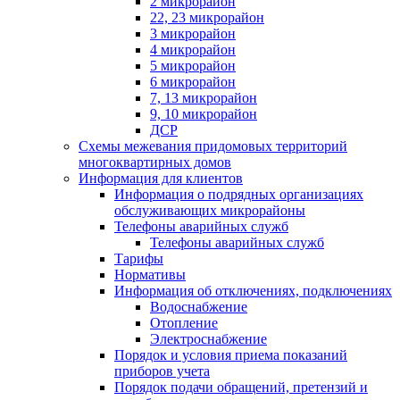
2 микрорайон
22, 23 микрорайон
3 микрорайон
4 микрорайон
5 микрорайон
6 микрорайон
7, 13 микрорайон
9, 10 микрорайон
ДСР
Схемы межевания придомовых территорий
многоквартирных домов
Информация для клиентов
Информация о подрядных организациях
обслуживающих микрорайоны
Телефоны аварийных служб
Телефоны аварийных служб
Тарифы
Нормативы
Информация об отключениях, подключениях
Водоснабжение
Отопление
Электроснабжение
Порядок и условия приема показаний
приборов учета
Порядок подачи обращений, претензий и