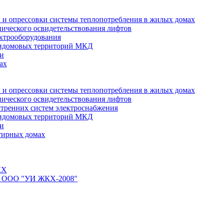
 и опрессовки системы теплопотребления в жилых домах
нического освидетельствования лифтов
ктрооборудования
ридомовых территорий МКД
ти
ах
 и опрессовки системы теплопотребления в жилых домах
нического освидетельствования лифтов
тренних систем электроснабжения
ридомовых территорий МКД
ти
тирных домах
КХ
йте ООО "УИ ЖКХ-2008"