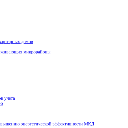
вартирных домов
луживающих микрорайоны
в учета
об
повышению энергетической эффективности МКД