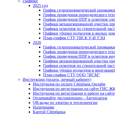
Графики
2025 год
График гидропневматической промывки
График проведения периодического тех
График проведения ППР и осмотров эле
Графики механизированной очистки п
Графики осмотров по строительной час
Графики уборки подъездов в жилых дом
План-график СТУ ТВСК У-И ТЭЦ
2026
График гидропневматической промывки
График проведения периодического тех
График проведения ППР и осмотров вну
Графики механизированной очистки п
Графики осмотров по строительной час
Графики уборки подъездов в многоквар
План-график СТУ ООО "ИСМ"
Инструкции (оплата, личный кабинет)
Инструкция по оплате Сбербанк Онлайн
Инструкция по регистрации на сайте ГИС Ж
Инструкция по регистрации и работе на са
Оплачивайте дистанционно - Автоплатеж
QR-коды по электро и теплоэнергии
Наличными
Картой Сбербанка