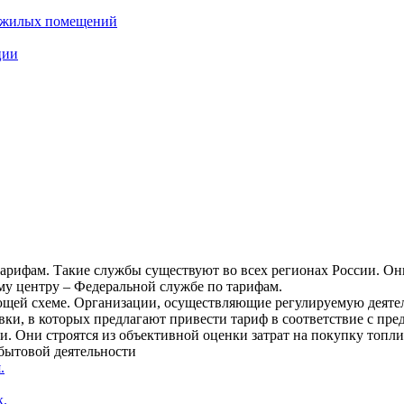
нежилых помещений
ции
арифам. Такие службы существуют во всех регионах России. О
му центру – Федеральной службе по тарифам.
щей схеме. Организации, осуществляющие регулируемую деятельн
вки, в которых предлагают привести тариф в соответствие с пр
и. Они строятся из объективной оценки затрат на покупку топли
сбытовой деятельности
.
к.