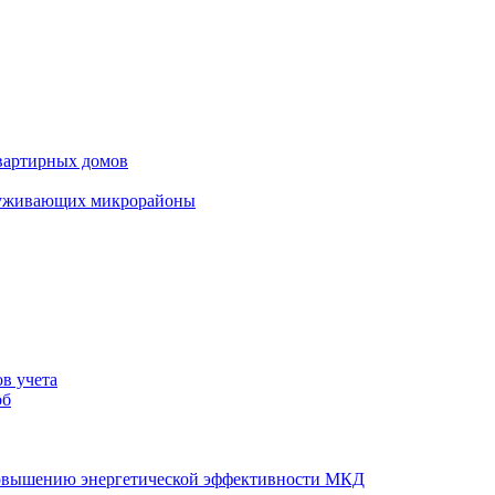
вартирных домов
луживающих микрорайоны
в учета
об
повышению энергетической эффективности МКД