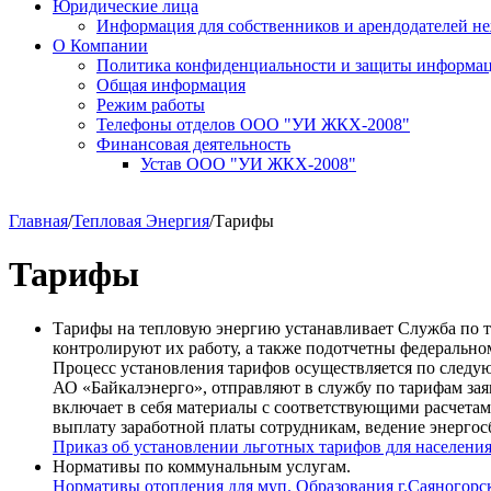
Юридические лица
Информация для собственников и арендодателей 
О Компании
Политика конфиденциальности и защиты информа
Общая информация
Режим работы
Телефоны отделов ООО "УИ ЖКХ-2008"
Финансовая деятельность
Устав ООО "УИ ЖКХ-2008"
Главная
/
Тепловая Энергия
/
Тарифы
Тарифы
Тарифы на тепловую энергию устанавливает Cлужба по т
контролируют их работу, а также подотчетны федерально
Процесс установления тарифов осуществляется по следую
АО «Байкалэнерго», отправляют в службу по тарифам зая
включает в себя материалы с соответствующими расчетам
выплату заработной платы сотрудникам, ведение энерго
Приказ об установлении льготных тарифов для населения
Нормативы по коммунальным услугам.
Нормативы отопления для муп. Образования г.Саяногорс