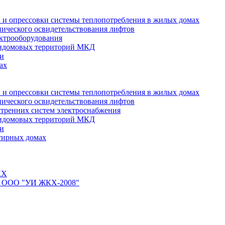
 и опрессовки системы теплопотребления в жилых домах
нического освидетельствования лифтов
ктрооборудования
ридомовых территорий МКД
ти
ах
 и опрессовки системы теплопотребления в жилых домах
нического освидетельствования лифтов
тренних систем электроснабжения
ридомовых территорий МКД
ти
тирных домах
КХ
йте ООО "УИ ЖКХ-2008"