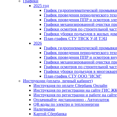
Графики
2025 год
График гидропневматической промывки
График проведения периодического тех
График проведения ППР и осмотров эле
Графики механизированной очистки п
Графики осмотров по строительной час
Графики уборки подъездов в жилых дом
План-график СТУ ТВСК У-И ТЭЦ
2026
График гидропневматической промывки
График проведения периодического тех
График проведения ППР и осмотров вну
Графики механизированной очистки п
Графики осмотров по строительной час
Графики уборки подъездов в многоквар
План-график СТУ ООО "ИСМ"
Инструкции (оплата, личный кабинет)
Инструкция по оплате Сбербанк Онлайн
Инструкция по регистрации на сайте ГИС Ж
Инструкция по регистрации и работе на са
Оплачивайте дистанционно - Автоплатеж
QR-коды по электро и теплоэнергии
Наличными
Картой Сбербанка