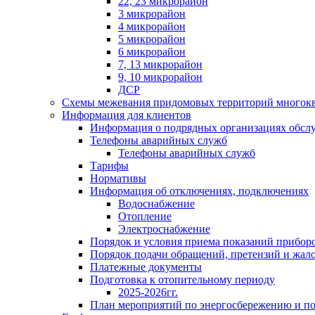
22, 23 микрорайон
3 микрорайон
4 микрорайон
5 микрорайон
6 микрорайон
7, 13 микрорайон
9, 10 микрорайон
ДСР
Схемы межевания придомовых территорий многок
Информация для клиентов
Информация о подрядных организациях обс
Телефоны аварийных служб
Телефоны аварийных служб
Тарифы
Нормативы
Информация об отключениях, подключениях
Водоснабжение
Отопление
Электроснабжение
Порядок и условия приема показаний приборо
Порядок подачи обращений, претензий и жал
Платежные документы
Подготовка к отопительному периоду
2025-2026гг.
План мероприятий по энергосбережению и 