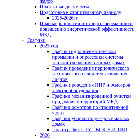
жалоб
Платежные документы
Подготовка к отопительному периоду
2025-2026гг.
План мероприятий по энергосбережению и
повышению энергетической эффективности
МКД
Графики
2025 год
График гидропневматической
промывки и опрессовки системы
теплопотребления в жилых домах
График проведения периодического
технического освидетельствования
лифтов
График проведения ППР и осмотров
электрооборудования
Графики механизированной очистки
придомовых территорий МКД
Графики осмотров по строительной
части
Графики уборки подъездов в жилых
домах
План-график СТУ ТВСК У-И ТЭЦ
2026