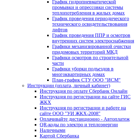
График гидропневматической
промывки и опрессовки системы
теплопотребления в жилых домах
График проведения периодического
технического освидетельствования
лифтов
График проведения ППР и осмотров
внутренних систем электроснабжения
Графики механизированной очистки
придомовых территорий МКД
Графики осмотров по строительной
части
Графики уборки подъездов в
многоквартирных домах
План-график СТУ ООО "ИСМ"
Инструкции (оплата, личный кабинет)
Инструкция по оплате Сбербанк Онлайн
Инструкция по регистрации на сайте ГИС
ЖКХ
Инструкция по регистрации и работе на
сайте ООО "УИ ЖКХ-2008"
Оплачивайте дистанционно - Автоплатеж
QR-коды по электро и теплоэнергии
Наличными
Картой Сбербанка