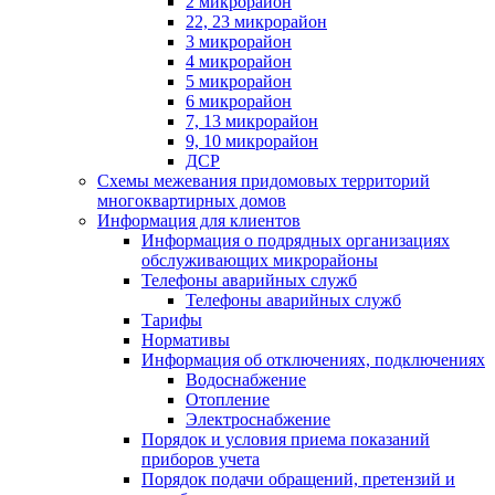
2 микрорайон
22, 23 микрорайон
3 микрорайон
4 микрорайон
5 микрорайон
6 микрорайон
7, 13 микрорайон
9, 10 микрорайон
ДСР
Схемы межевания придомовых территорий
многоквартирных домов
Информация для клиентов
Информация о подрядных организациях
обслуживающих микрорайоны
Телефоны аварийных служб
Телефоны аварийных служб
Тарифы
Нормативы
Информация об отключениях, подключениях
Водоснабжение
Отопление
Электроснабжение
Порядок и условия приема показаний
приборов учета
Порядок подачи обращений, претензий и