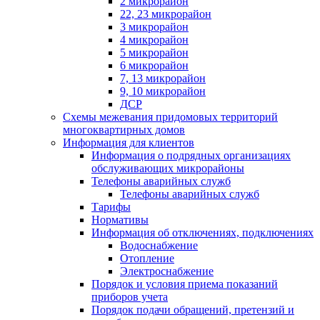
2 микрорайон
22, 23 микрорайон
3 микрорайон
4 микрорайон
5 микрорайон
6 микрорайон
7, 13 микрорайон
9, 10 микрорайон
ДСР
Схемы межевания придомовых территорий
многоквартирных домов
Информация для клиентов
Информация о подрядных организациях
обслуживающих микрорайоны
Телефоны аварийных служб
Телефоны аварийных служб
Тарифы
Нормативы
Информация об отключениях, подключениях
Водоснабжение
Отопление
Электроснабжение
Порядок и условия приема показаний
приборов учета
Порядок подачи обращений, претензий и