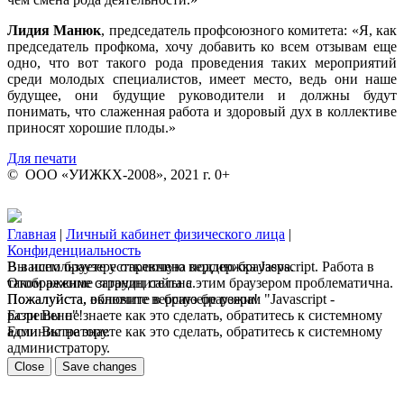
Лидия Манюк
, председатель профсоюзного комитета: «Я, как
председатель профкома, хочу добавить ко всем отзывам еще
одно, что вот такого рода проведения таких мероприятий
среди молодых специалистов, имеет место, ведь они наше
будущее, они будущие руководители и должны будут
понимать, что слаженная работа и здоровый дух в коллективе
приносят хорошие плоды.»
Для печати
© ООО «УИЖКХ-2008», 2021 г. 0+
Главная
|
Личный кабинет физического лица
|
Конфиденциальность
В вашем браузере отключена поддержка Jasvscript. Работа в
Вы используете устаревшую версию браузера.
таком режиме затруднительна.
Отображение страниц сайта с этим браузером проблематична.
Пожалуйста, включите в браузере режим "Javascript -
Пожалуйста, обновите версию браузера!
разрешено"!
Если Вы не знаете как это сделать, обратитесь к системному
Если Вы не знаете как это сделать, обратитесь к системному
администратору.
администратору.
Close
Save changes