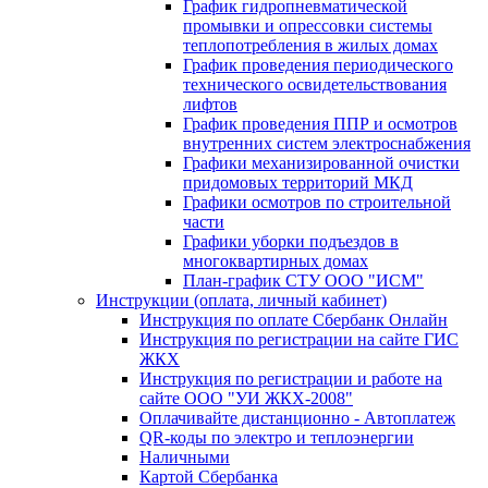
График гидропневматической
промывки и опрессовки системы
теплопотребления в жилых домах
График проведения периодического
технического освидетельствования
лифтов
График проведения ППР и осмотров
внутренних систем электроснабжения
Графики механизированной очистки
придомовых территорий МКД
Графики осмотров по строительной
части
Графики уборки подъездов в
многоквартирных домах
План-график СТУ ООО "ИСМ"
Инструкции (оплата, личный кабинет)
Инструкция по оплате Сбербанк Онлайн
Инструкция по регистрации на сайте ГИС
ЖКХ
Инструкция по регистрации и работе на
сайте ООО "УИ ЖКХ-2008"
Оплачивайте дистанционно - Автоплатеж
QR-коды по электро и теплоэнергии
Наличными
Картой Сбербанка