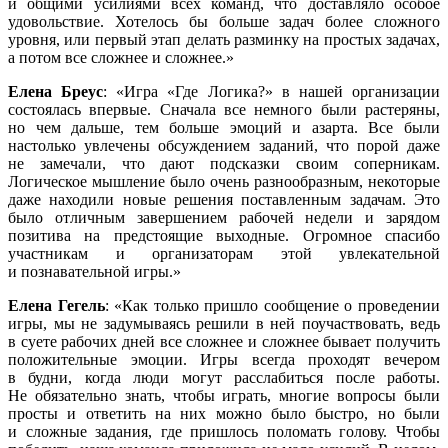
и общими усилиями всех команд, что доставляло особое
удовольствие. Хотелось бы больше задач более сложного
уровня, или первый этап делать разминку на простых задачах,
а потом все сложнее и сложнее.»
Елена Бреус
: «Игра «Где Логика?» в нашей организации
состоялась впервые. Сначала все немного были растеряны,
но чем дальше, тем больше эмоций и азарта. Все были
настолько увлечены обсуждением заданий, что порой даже
не замечали, что дают подсказки своим соперникам.
Логическое мышление было очень разнообразным, некоторые
даже находили новые решения поставленным задачам. Это
было отличным завершением рабочей недели и зарядом
позитива на предстоящие выходные. Огромное спасибо
участникам и организаторам этой увлекательной
и познавательной игры.»
Елена Гегель
: «Как только пришло сообщение о проведении
игры, мы не задумываясь решили в ней поучаствовать, ведь
в суете рабочих дней все сложнее и сложнее бывает получить
положительные эмоции. Игры всегда проходят вечером
в будни, когда люди могут расслабиться после работы.
Не обязательно знать, чтобы играть, многие вопросы были
просты и ответить на них можно было быстро, но были
и сложные задания, где пришлось поломать голову. Чтобы