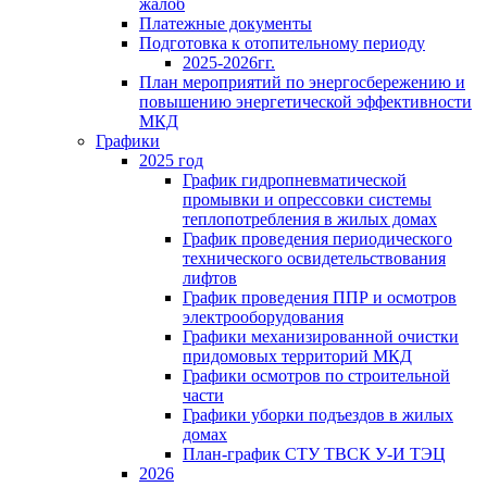
жалоб
Платежные документы
Подготовка к отопительному периоду
2025-2026гг.
План мероприятий по энергосбережению и
повышению энергетической эффективности
МКД
Графики
2025 год
График гидропневматической
промывки и опрессовки системы
теплопотребления в жилых домах
График проведения периодического
технического освидетельствования
лифтов
График проведения ППР и осмотров
электрооборудования
Графики механизированной очистки
придомовых территорий МКД
Графики осмотров по строительной
части
Графики уборки подъездов в жилых
домах
План-график СТУ ТВСК У-И ТЭЦ
2026