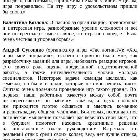
победить, наша команда приложила не мало усилий. В целом,
игра понравилась. На эту игру с удовольствием пришли
бы снова.»
Валентина Козлова
: «Спасибо за организацию, превосходная
и интересная игра, разнообразные уровни сложности и все
они интересные и самое главное, что игра не надоедает. Была
очень честная и упорная борьба.»
Андрей Сугоняко
(организатор игры «Где логика?»): «Ход
игры мне понравился, особенно приятно было мне, как
разработчику заданий для игры, наблюдать реакцию игроков.
Это своего рода оценка проделанной подготовительной
работы, а также интеллектуального уровня молодых
специалистов. Некоторые задачи команды щелкали, как
семечки, но были и такие, которые не смог решить никто.
Считаю очень полезным проведение игр такого уровня. Во-
первых, наши работники зачастую между собой почти
не пересекаются по рабочим задачам, а здесь наоборот
им приходится плотно общаться и мыслить командно
и решать задачу общими усилиями. Во-вторых, нестандартное
логическое мышление позволяет расшевелить свой мозг, что
в будущем помогает находить креативные решения
на поставленные задачи руководством. В-третьих, это
реальный отдых среди своих коллег, ведь нет лучше отдыха,
чем смена рода деятельности.»